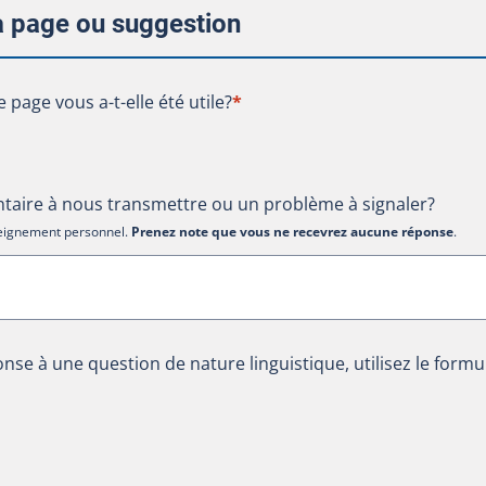
la page ou suggestion
te page vous a-t-elle été utile?
e page vous a-t-elle été utile?
*
aire à nous transmettre ou un problème à signaler?
nseignement personnel.
Prenez note que vous ne recevrez aucune réponse
.
nse à une question de nature linguistique, utilisez le formu