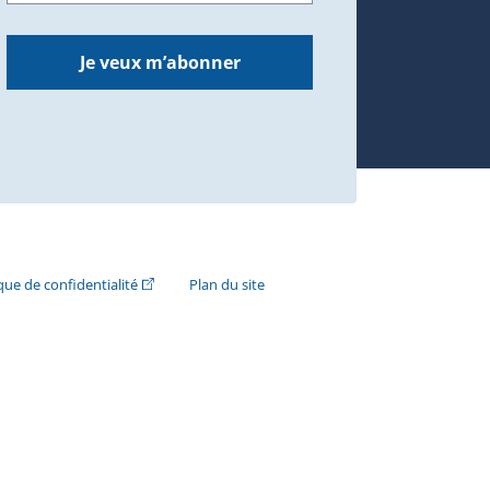
Je veux m’abonner
n externe s'ouvrira dans une nouvelle fenêtre.)
(Cet hyperlien externe s'ouvrira dans une nouvelle fenê
ique de confidentialité
Plan du site
e s'ouvrira dans une nouvelle fenêtre.)