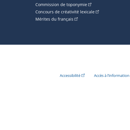
(Cet hyperlien externe
Commission de toponymie
(Cet hyperlien ext
Concours de créativité lexicale
(Cet hyperlien externe s'ouvr
Mérites du français
(Cet hyperlien externe s'ouvr
Accessibilité
Accès à l’information