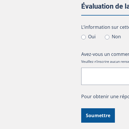
Évaluation de 
L’information sur cet
L’information sur cett
Oui
Non
Avez-vous un comment
Veuillez n’inscrire aucun re
Pour obtenir une répo
Soumettre