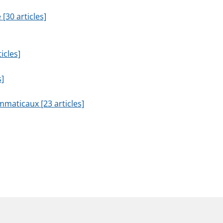
[30 articles]
icles]
s]
aticaux [23 articles]