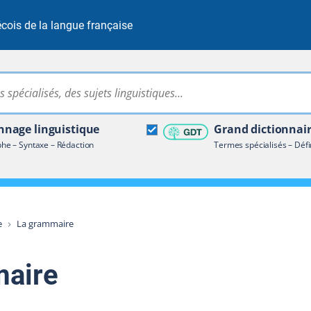
cois de la langue française
Rechercher dans tout le site
ire terminologique
nage linguistique
Grand dictionnai
e – Syntaxe – Rédaction
Termes spécialisés – Défi
e
La grammaire
maire