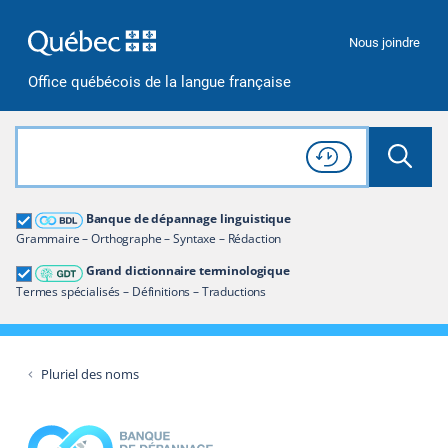
Passer à la recherche
Passer au contenu
Passer à la navigation
Nous joindre
Office québécois de la langue française
Rechercher dans tout le site
Lancer 
Consulter l'
Historique
de recherche
Grand dictionnaire terminologique
Banque de dépannage linguistique
Restreindre aux termes
Grammaire – Orthographe – Syntaxe – Rédaction
Grand dictionnaire terminologique
Termes spécialisés – Définitions – Traductions
Pluriel des noms