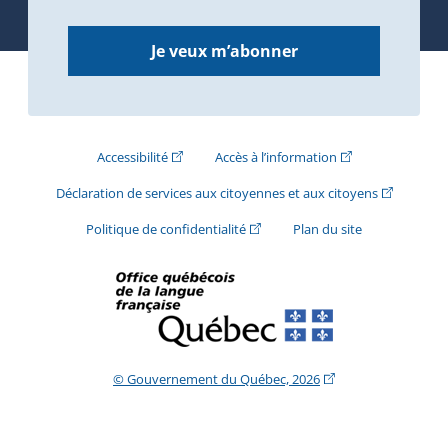
Je veux m’abonner
(Cet hyperlien externe s'ouvrira dans une nouve
(Cet hyperlien exte
Accessibilité
Accès à l’information
(Cet hyperli
Déclaration de services aux citoyennes et aux citoyens
(Cet hyperlien externe s'ouvrira d
Politique de confidentialité
Plan du site
(Cet hyperlien extern
© Gouvernement du Québec, 2026