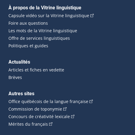
Navigation principale
À propos de la Vitrine linguistique
(Cet hyperlien externe
Capsule vidéo sur la Vitrine linguistique
Foire aux questions
Les mots de la Vitrine linguistique
Offre de services linguistiques
Politiques et guides
Actualités
Articles et fiches en vedette
Brèves
Autres sites
(Cet hyperlien externe 
Office québécois de la langue française
(Cet hyperlien externe s'ouvrira dan
Commission de toponymie
(Cet hyperlien externe s'ouvrira
Concours de créativité lexicale
(Cet hyperlien externe s'ouvrira dans une n
Mérites du français