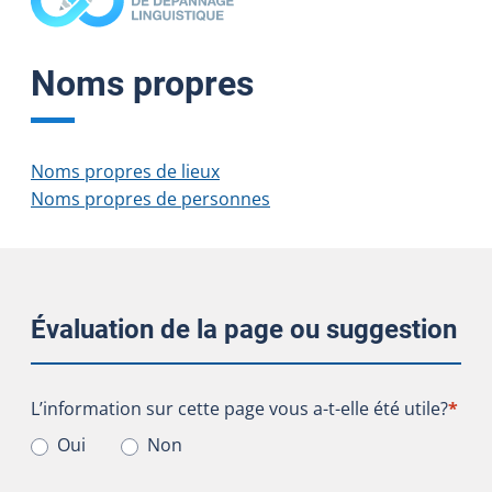
Noms propres
Noms propres de lieux
Noms propres de personnes
Évaluation de la page ou suggestion
L’information sur cette page vous a-t-elle été utile?
L’information sur cette page vous a-t-elle été utile?
*
Oui
Non