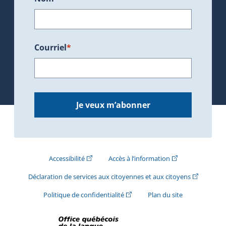
Courriel
*
Je veux m’abonner
(Cet hyperlien externe s'ouvrira dans une nouve
(Cet hyperlien exte
Accessibilité
Accès à l’information
(Cet hyperli
Déclaration de services aux citoyennes et aux citoyens
(Cet hyperlien externe s'ouvrira d
Politique de confidentialité
Plan du site