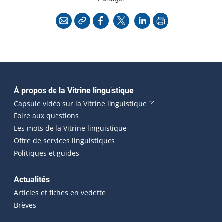
Copier l'adresse
Imprimer
Courriel
Facebook
X
LinkedIn
Navigation principale
À propos de la Vitrine linguistique
(Cet hyperlien externe
Capsule vidéo sur la Vitrine linguistique
Foire aux questions
Les mots de la Vitrine linguistique
Offre de services linguistiques
Politiques et guides
Actualités
Articles et fiches en vedette
Brèves