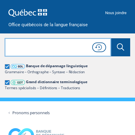
Passer à la recherche
Passer au contenu
Passer à la navigation
Nous joindre
Office québécois de la langue française
Rechercher dans tout le site
Lancer 
Consulter l'
Historique
de recherche
Grand dictionnaire terminologique
Banque de dépannage linguistique
Restreindre aux termes
Grammaire – Orthographe – Syntaxe – Rédaction
Grand dictionnaire terminologique
Termes spécialisés – Définitions – Traductions
Pronoms personnels