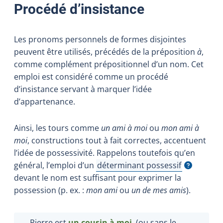
Procédé d’insistance
Les pronoms personnels de formes disjointes
peuvent être utilisés, précédés de la préposition
à
,
comme complément prépositionnel d’un nom. Cet
emploi est considéré comme un procédé
d’insistance servant à marquer l’idée
d’appartenance.
Ainsi, les tours comme
un ami à moi
ou
mon ami à
moi
, constructions tout à fait correctes, accentuent
l’idée de possessivité. Rappelons toutefois qu’en
général, l’emploi d’un
déterminant possessif
Afficher l'infobulle
devant le nom est suffisant pour exprimer la
possession (p. ex. :
mon ami
ou
un de mes amis
).
Pierre est
un cousin
à moi
. (ou sans le