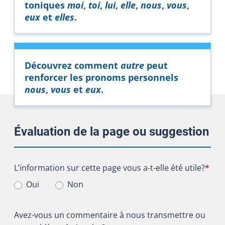
toniques
moi
,
toi
,
lui
,
elle
,
nous
,
vous
,
eux
et
elles
.
Découvrez comment
autre
peut
renforcer les pronoms personnels
nous
,
vous
et
eux
.
Évaluation de la page ou suggestion
L’information sur cette page vous a-t-elle été utile?
L’information sur cette page vous a-t-elle été utile?
*
Oui
Non
Avez-vous un commentaire à nous transmettre ou