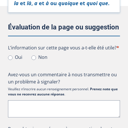
la
et
là
,
a
et
à
ou
quoique
et
quoi que
.
Évaluation de la page ou suggestion
L’information sur cette page vous a-t-elle été utile?
L’information sur cette page vous a-t-elle été utile?
*
Oui
Non
Avez-vous un commentaire à nous transmettre ou
un problème à signaler?
Veuillez n’inscrire aucun renseignement personnel.
Prenez note que
vous ne recevrez aucune réponse
.