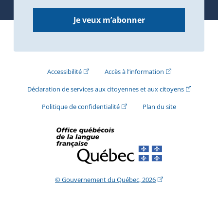
Je veux m’abonner
(Cet hyperlien externe s'ouvrira dans une nouve
(Cet hyperlien exte
Accessibilité
Accès à l’information
(Cet hyperli
Déclaration de services aux citoyennes et aux citoyens
(Cet hyperlien externe s'ouvrira d
Politique de confidentialité
Plan du site
(Cet hyperlien extern
© Gouvernement du Québec, 2026