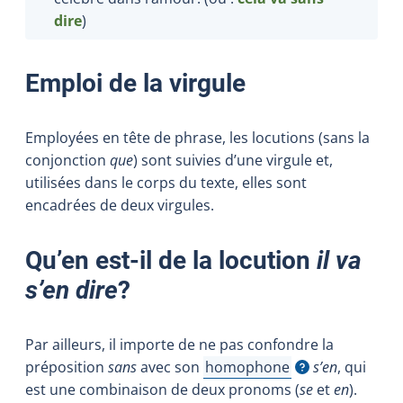
dire
)
Emploi de la virgule
Employées en tête de phrase, les locutions (sans la
conjonction
que
) sont suivies d’une virgule et,
utilisées dans le corps du texte, elles sont
encadrées de deux virgules.
Qu’en est-il de la locution
il va
s’en dire
?
Par ailleurs, il importe de ne pas confondre la
préposition
sans
avec son
homophone
s’en
, qui
Afficher l'infobulle
est une combinaison de deux pronoms (
se
et
en
).