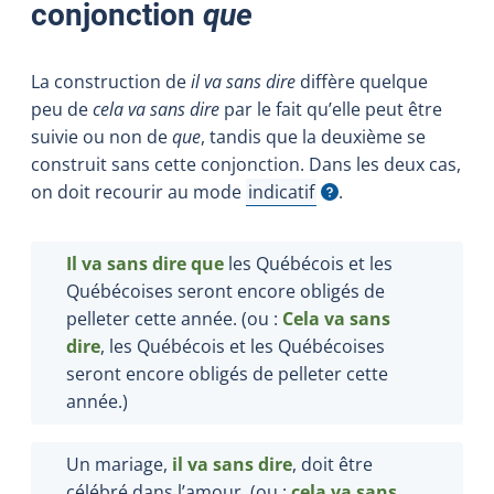
conjonction
que
La construction de
il va sans dire
diffère quelque
peu de
cela va sans dire
par le fait qu’elle peut être
suivie ou non de
que
, tandis que la deuxième se
construit sans cette conjonction. Dans les deux cas,
on doit recourir au mode
indicatif
.
Afficher l'infobulle
Il va sans dire que
les Québécois et les
Québécoises seront encore obligés de
pelleter cette année. (ou :
Cela va sans
dire
, les Québécois et les Québécoises
seront encore obligés de pelleter cette
année.)
Un mariage,
il va sans dire
, doit être
célébré dans l’amour. (ou :
cela va sans