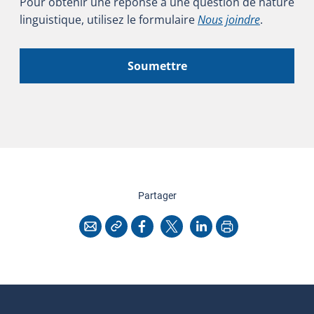
Pour obtenir une réponse à une question de nature
linguistique, utilisez le formulaire
Nous joindre
.
Soumettre
cette page
Partager
Copier l'adresse
Imprimer
Courriel
Facebook
X
LinkedIn