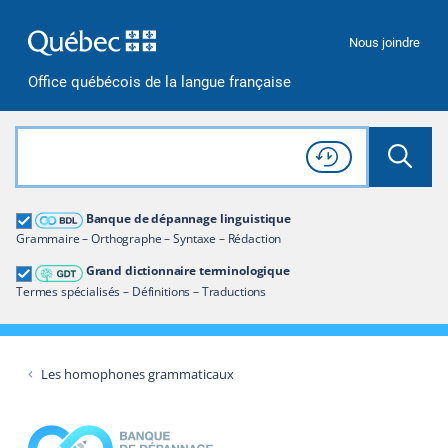
Passer à la recherche
Passer au contenu
Passer à la navigation
Nous joindre
Office québécois de la langue française
Rechercher dans tout le site
Lancer 
Consulter l'
Historique
de recherche
Grand dictionnaire terminologique
Banque de dépannage linguistique
Restreindre aux termes
Grammaire – Orthographe – Syntaxe – Rédaction
Grand dictionnaire terminologique
Termes spécialisés – Définitions – Traductions
Les homophones grammaticaux