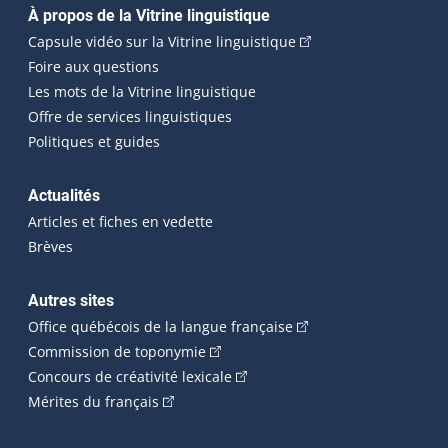
Navigation principale
À propos de la Vitrine linguistique
(Cet hyperlien externe
Capsule vidéo sur la Vitrine linguistique
Foire aux questions
Les mots de la Vitrine linguistique
Offre de services linguistiques
Politiques et guides
Actualités
Articles et fiches en vedette
Brèves
Autres sites
(Cet hyperlien externe 
Office québécois de la langue française
(Cet hyperlien externe s'ouvrira dan
Commission de toponymie
(Cet hyperlien externe s'ouvrira
Concours de créativité lexicale
(Cet hyperlien externe s'ouvrira dans une n
Mérites du français