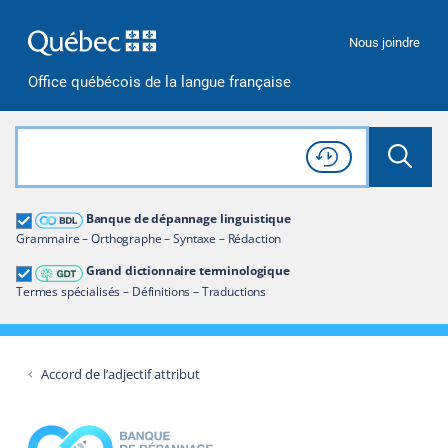
Passer à la recherche
Passer au contenu
Passer à la navigation
Nous joindre
Office québécois de la langue française
Rechercher dans tout le site
Lancer 
Consulter l'
Historique
de recherche
Grand dictionnaire terminologique
Banque de dépannage linguistique
Restreindre aux termes
Grammaire – Orthographe – Syntaxe – Rédaction
Grand dictionnaire terminologique
Termes spécialisés – Définitions – Traductions
Accord de l’adjectif attribut