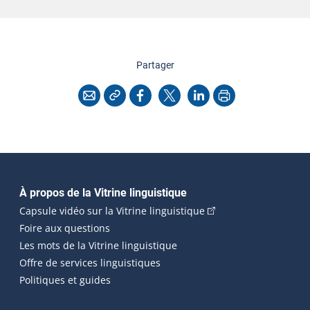
cette page
Partager
Copier l'adresse
Imprimer
Courriel
Facebook
X
LinkedIn
Navigation principale
À propos de la Vitrine linguistique
(Cet hyperlien externe
Capsule vidéo sur la Vitrine linguistique
Foire aux questions
Les mots de la Vitrine linguistique
Offre de services linguistiques
Politiques et guides