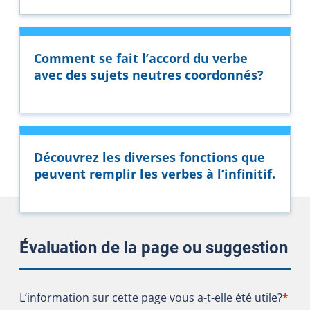
Comment se fait l’accord du verbe
avec des sujets neutres coordonnés?
Découvrez les diverses fonctions que
peuvent remplir les verbes à l’infinitif.
Évaluation de la page ou suggestion
L’information sur cette page vous a-t-elle été utile?
L’information sur cette page vous a-t-elle été utile?
*