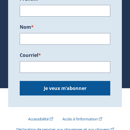
Nom
*
Courriel
*
Je veux m’abonner
(Cet hyperlien externe s'ouvrira dans une nouve
(Cet hyperlien exte
Accessibilité
Accès à l’information
(Cet hyperli
Déclaration de services aux citoyennes et aux citoyens