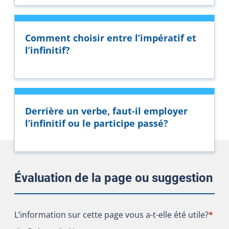
Comment choisir entre l’impératif et
l’infinitif?
Derrière un verbe, faut-il employer
l’infinitif ou le participe passé?
Évaluation de la page ou suggestion
L’information sur cette page vous a-t-elle été utile?
L’information sur cette page vous a-t-elle été utile?
*