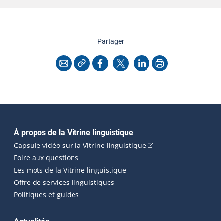
cette page
Partager
Copier l'adresse
Imprimer
Courriel
Facebook
X
LinkedIn
Navigation principale
À propos de la Vitrine linguistique
(Cet hyperlien externe
Capsule vidéo sur la Vitrine linguistique
Foire aux questions
Les mots de la Vitrine linguistique
Offre de services linguistiques
Politiques et guides