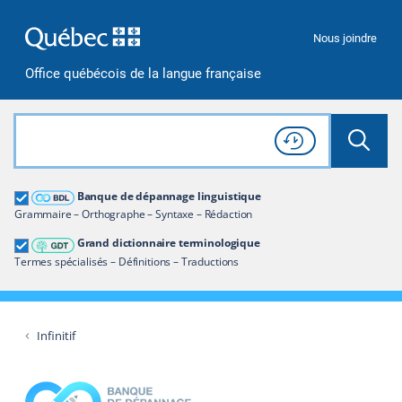
Passer à la recherche
Passer au contenu
Passer à la navigation
Nous joindre
Office québécois de la langue française
Rechercher dans tout le site
Lancer 
Consulter l'
Historique
de recherche
Grand dictionnaire terminologique
Banque de dépannage linguistique
Restreindre aux termes
Grammaire – Orthographe – Syntaxe – Rédaction
Grand dictionnaire terminologique
Termes spécialisés – Définitions – Traductions
Infinitif