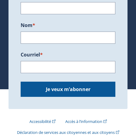
Nom
*
Courriel
*
Je veux m’abonner
(Cet hyperlien externe s'ouvrira dans une nouve
(Cet hyperlien exte
Accessibilité
Accès à l’information
(Cet hyperli
Déclaration de services aux citoyennes et aux citoyens