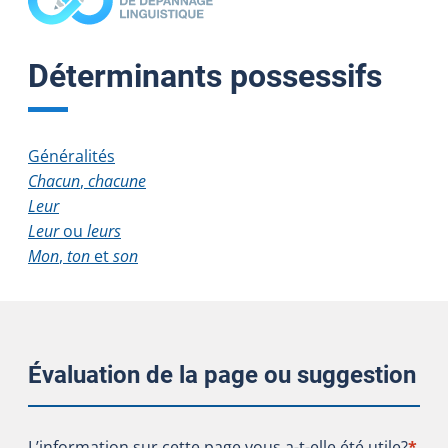
Déterminants possessifs
Généralités
Chacun
,
chacune
Leur
Leur
ou
leurs
Mon
,
ton
et
son
Évaluation de la page ou suggestion
L’information sur cette page vous a-t-elle été utile?
L’information sur cette page vous a-t-elle été utile?
*