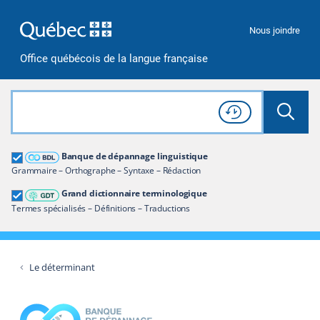
Passer à la recherche
Passer au contenu
Passer à la navigation
Nous joindre
Office québécois de la langue française
Rechercher dans tout le site
Lancer 
Consulter l'
Historique
de recherche
Grand dictionnaire terminologique
Banque de dépannage linguistique
Restreindre aux termes
Grammaire – Orthographe – Syntaxe – Rédaction
Grand dictionnaire terminologique
Termes spécialisés – Définitions – Traductions
Le déterminant