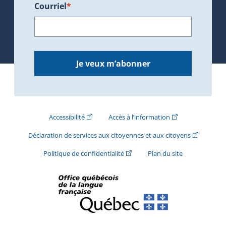
Courriel
*
Je veux m’abonner
(Cet hyperlien externe s'ouvrira dans une nouve
(Cet hyperlien exte
Accessibilité
Accès à l’information
(Cet hyperli
Déclaration de services aux citoyennes et aux citoyens
(Cet hyperlien externe s'ouvrira d
Politique de confidentialité
Plan du site