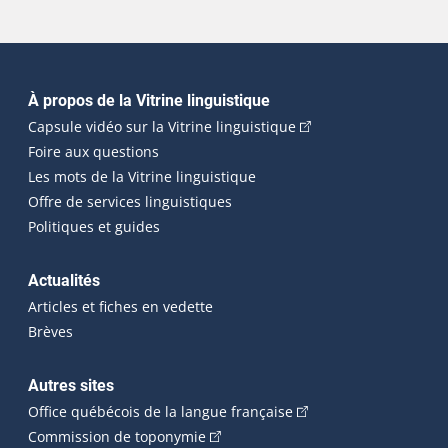
Navigation principale
À propos de la Vitrine linguistique
(Cet hyperlien externe
Capsule vidéo sur la Vitrine linguistique
Foire aux questions
Les mots de la Vitrine linguistique
Offre de services linguistiques
Politiques et guides
Actualités
Articles et fiches en vedette
Brèves
Autres sites
(Cet hyperlien externe 
Office québécois de la langue française
(Cet hyperlien externe s'ouvrira dan
Commission de toponymie