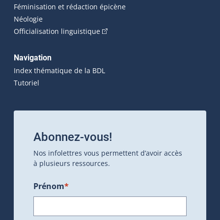
Féminisation et rédaction épicène
Néologie
(Cet hyperlien externe s'ouvrira dan
Officialisation linguistique
Navigation
Index thématique de la BDL
Tutoriel
Abonnez-vous!
Nos infolettres vous permettent d’avoir accès
à plusieurs ressources.
Prénom
*