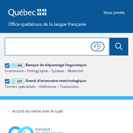
Passer à la recherche
Passer au contenu
Passer à la navigation
Nous joindre
Office québécois de la langue française
Rechercher dans tout le site
Lancer 
Consulter l'
Historique
de recherche
Grand dictionnaire terminologique
Banque de dépannage linguistique
Restreindre aux termes
Grammaire – Orthographe – Syntaxe – Rédaction
Grand dictionnaire terminologique
Termes spécialisés – Définitions – Traductions
Accord du verbe avec le sujet