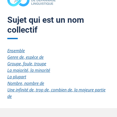
Sujet qui est un nom
collectif
Ensemble
Genre de
,
espèce de
Groupe
,
foule
,
troupe
La majorité
,
la minorité
La plupart
Nombre
,
nombre de
Une infinité de
,
trop de
,
combien de
,
la majeure partie
de