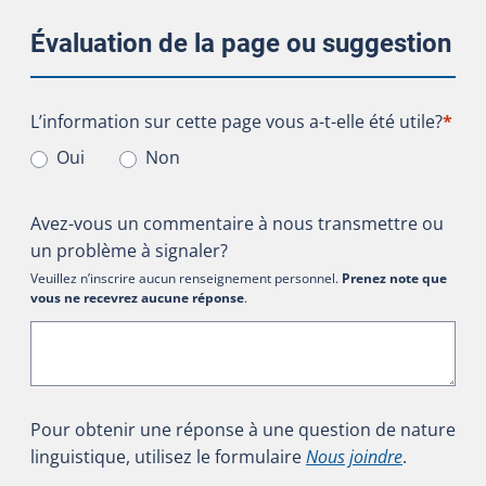
Évaluation de la page ou suggestion
L’information sur cette page vous a-t-elle été utile?
L’information sur cette page vous a-t-elle été utile?
*
Oui
Non
Avez-vous un commentaire à nous transmettre ou
un problème à signaler?
Veuillez n’inscrire aucun renseignement personnel.
Prenez note que
vous ne recevrez aucune réponse
.
Pour obtenir une réponse à une question de nature
linguistique, utilisez le formulaire
Nous joindre
.