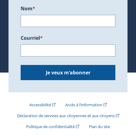
Nom
*
Courriel
*
Je veux m’abonner
(Cet hyperlien externe s'ouvrira dans une nouve
(Cet hyperlien exte
Accessibilité
Accès à l’information
(Cet hyperli
Déclaration de services aux citoyennes et aux citoyens
(Cet hyperlien externe s'ouvrira d
Politique de confidentialité
Plan du site