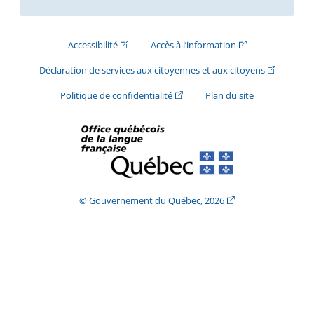
(Cet hyperlien externe s'ouvrira dans une nouve
(Cet hyperlien exte
Accessibilité
Accès à l’information
(Cet hyperli
Déclaration de services aux citoyennes et aux citoyens
(Cet hyperlien externe s'ouvrira d
Politique de confidentialité
Plan du site
(Cet hyperlien extern
© Gouvernement du Québec, 2026