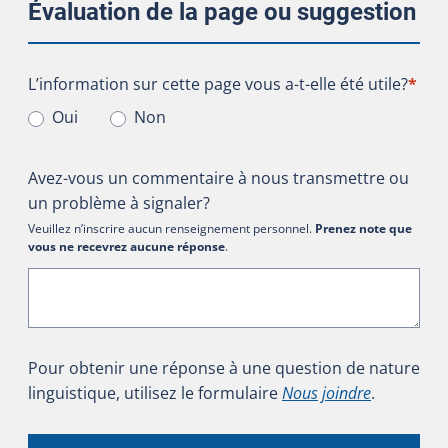
Évaluation de la page ou suggestion
L’information sur cette page vous a-t-elle été utile?
L’information sur cette page vous a-t-elle été utile?
*
Oui
Non
Avez-vous un commentaire à nous transmettre ou
un problème à signaler?
Veuillez n’inscrire aucun renseignement personnel.
Prenez note que
vous ne recevrez aucune réponse
.
Pour obtenir une réponse à une question de nature
linguistique, utilisez le formulaire
Nous joindre
.