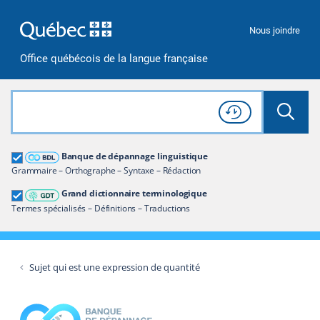
Passer à la recherche
Passer au contenu
Passer à la navigation
Nous joindre
Office québécois de la langue française
Rechercher dans tout le site
Lancer 
Consulter l'
Historique
de recherche
Grand dictionnaire terminologique
Banque de dépannage linguistique
Restreindre aux termes
Grammaire – Orthographe – Syntaxe – Rédaction
Grand dictionnaire terminologique
Termes spécialisés – Définitions – Traductions
Sujet qui est une expression de quantité