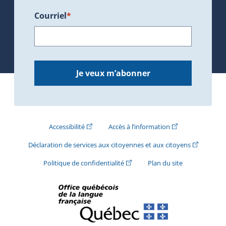
Courriel
*
Je veux m’abonner
(Cet hyperlien externe s'ouvrira dans une nouve
(Cet hyperlien exte
Accessibilité
Accès à l’information
(Cet hyperli
Déclaration de services aux citoyennes et aux citoyens
(Cet hyperlien externe s'ouvrira d
Politique de confidentialité
Plan du site