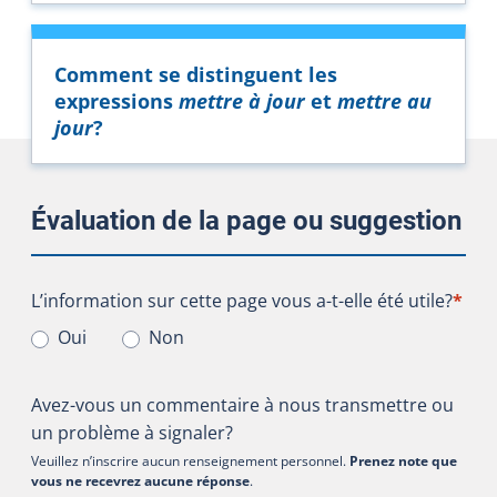
Comment se distinguent les
expressions
mettre à jour
et
mettre au
jour
?
Évaluation de la page ou suggestion
L’information sur cette page vous a-t-elle été utile?
L’information sur cette page vous a-t-elle été utile?
*
Oui
Non
Avez-vous un commentaire à nous transmettre ou
un problème à signaler?
Veuillez n’inscrire aucun renseignement personnel.
Prenez note que
vous ne recevrez aucune réponse
.