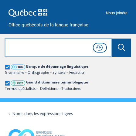
Passer à la recherche
Passer au contenu
Passer à la navigation
Nous joindre
Office québécois de la langue française
Rechercher dans tout le site
Lancer 
Consulter l'
Historique
de recherche
Grand dictionnaire terminologique
Banque de dépannage linguistique
Restreindre aux termes
Grammaire – Orthographe – Syntaxe – Rédaction
Grand dictionnaire terminologique
Termes spécialisés – Définitions – Traductions
Noms dans les expressions figées