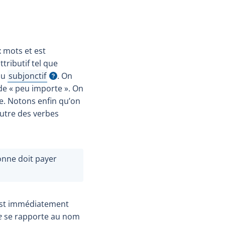
x mots et est
tributif tel que
au
subjonctif
. On
Afficher l'infobulle
 de « peu importe ». On
be. Notons enfin qu’on
utre des verbes
sonne doit payer
 est immédiatement
e
se rapporte au nom