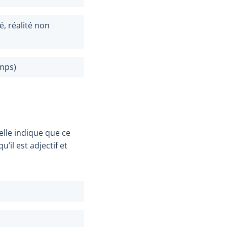
, réalité non
emps)
 elle indique que ce
u’il est adjectif et