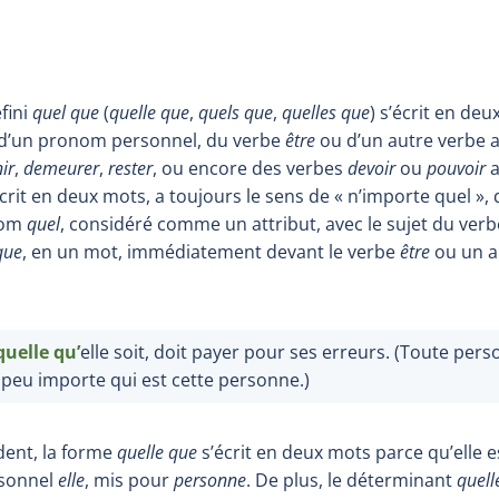
fini
quel que
(
quelle que
,
quels que
,
quelles que
) s’écrit en deu
d’un pronom personnel, du verbe
être
ou d’un autre verbe at
ir
,
demeurer
,
rester
, ou encore des verbes
devoir
ou
pouvoir
écrit en deux mots, a toujours le sens de « n’importe quel »,
nom
quel
, considéré comme un attribut, avec le sujet du ver
que
, en un mot, immédiatement devant le verbe
être
ou un a
quelle
qu’
elle soit, doit payer pour ses erreurs. (Toute per
 peu importe qui est cette personne.)
dent, la forme
quelle que
s’écrit en deux mots parce qu’elle
rsonnel
elle
, mis pour
personne
. De plus, le déterminant
quell