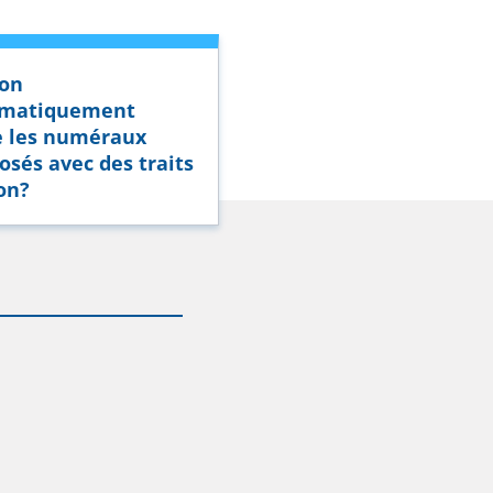
-on
ématiquement
e les numéraux
sés avec des traits
on?