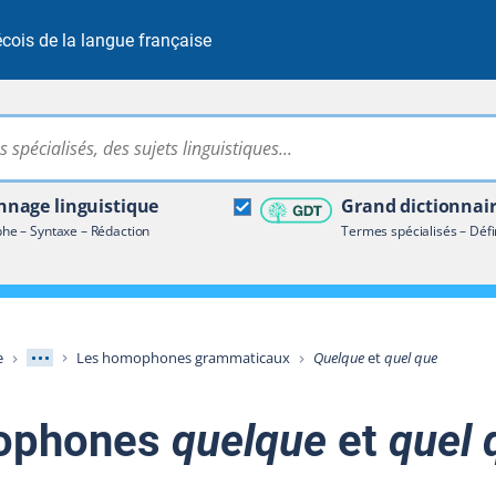
cois de la langue française
Rechercher dans tout le site
ire terminologique
nage linguistique
Grand dictionnai
e – Syntaxe – Rédaction
Termes spécialisés – Défi
Afficher les niveaux intermédiaires
e
Les homophones grammaticaux
Quelque
et
quel que
ophones
quelque
et
quel 