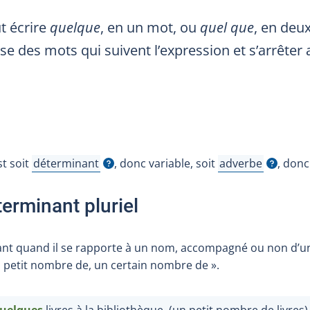
ut écrire
quelque
, en un mot, ou
quel que
, en deu
se des mots qui suivent l’expression et s’arrêter 
st soit
déterminant
, donc variable, soit
adverbe
, donc
Afficher l'infobulle
Afficher l'infobul
terminant pluriel
t quand il se rapporte à un nom, accompagné ou non d’un ad
un petit nombre de, un certain nombre de ».
uelques
livres à la bibliothèque. (un petit nombre de livres)