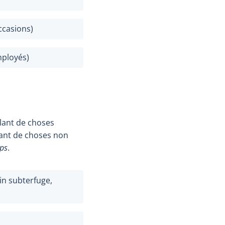
ccasions)
mployés)
rlant de choses
lant de choses non
ps
.
ain subterfuge,