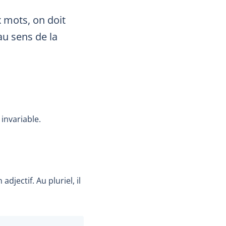
x mots, on doit
au sens de la
 invariable.
le
jectif. Au pluriel, il