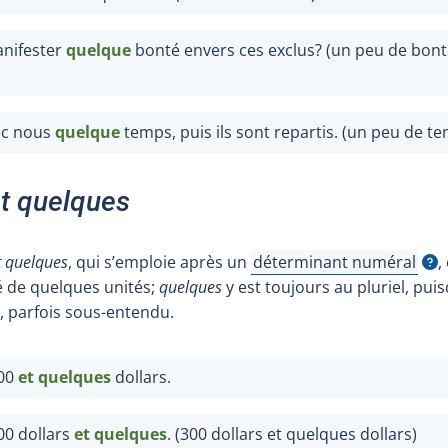
manifester
quelque
bonté envers ces exclus? (un peu de bonté
vec nous
quelque
temps, puis ils sont repartis. (un peu de t
t quelques
t quelques
, qui s’emploie après un
déterminant numéral
,
Afficher l'infobulle
 de quelques unités;
quelques
y est toujours au pluriel, puisq
, parfois sous-entendu.
300
et quelques
dollars.
00 dollars
et quelques
. (300 dollars et quelques dollars)