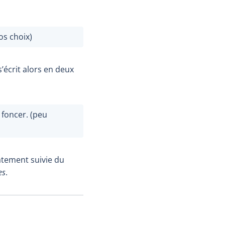
os choix)
 s’écrit alors en deux
 foncer. (peu
atement suivie du
es
.