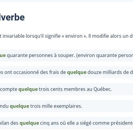
dverbe
 invariable lorsqu’il signifie « environ ». Il modifie alors u
que
quarante personnes à souper. (environ quarante perso
es ont occasionné des frais de
quelque
douze milliards de d
n compte
quelque
trois cents membres au Québec.
endu
quelque
trois mille exemplaires.
bilan des
quelque
cinq ans où elle a siégé comme président