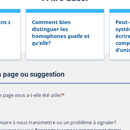
ans
s
Comment bien
Peut
distinguer les
syst
homophones
quelle
et
écrir
qu’elle
?
compo
d’uni
la page ou suggestion
te page vous a-t-elle été utile?
e page vous a-t-elle été utile?
*
aire à nous transmettre ou un problème à signaler?
nseignement personnel.
Prenez note que vous ne recevrez aucune réponse
.