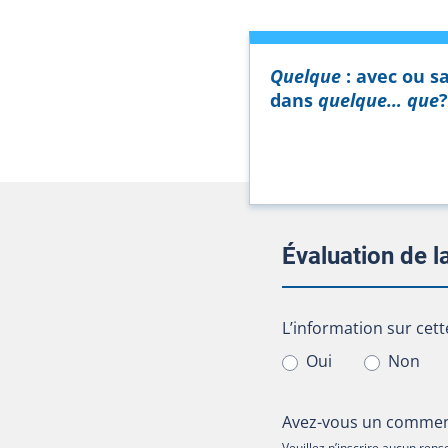
Quelque
: avec ou s
dans
quelque… que
?
Évaluation de 
L’information sur cet
L’information sur cett
Oui
Non
Avez-vous un comment
Veuillez n’inscrire aucun re