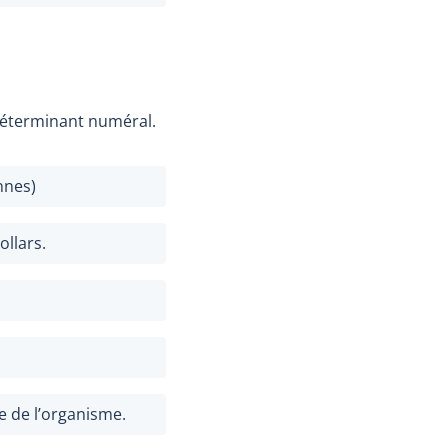
n déterminant numéral.
nnes)
ollars.
e de l’organisme.