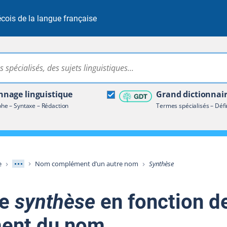
cois de la langue française
Rechercher dans tout le site
ire terminologique
nage linguistique
Grand dictionnai
e – Syntaxe – Rédaction
Termes spécialisés – Défi
Afficher les niveaux intermédiaires
e
Nom complément d’un autre nom
Synthèse
de
synthèse
en fonction d
ent du nom