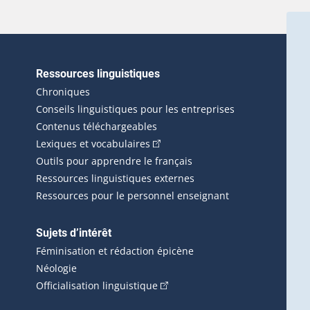
Ressources linguistiques
erlien externe s'ouvrira dans une nouvelle fenêtre.)
Chroniques
Conseils linguistiques pour les entreprises
Contenus téléchargeables
(Cet hyperlien externe s'ouvrira d
Lexiques et vocabulaires
Outils pour apprendre le français
Ressources linguistiques externes
Ressources pour le personnel enseignant
Sujets d’intérêt
Féminisation et rédaction épicène
Néologie
(Cet hyperlien externe s'ouvrira 
Officialisation linguistique
rlien externe s'ouvrira dans une nouvelle fenêtre.)
 s'ouvrira dans une nouvelle fenêtre.)