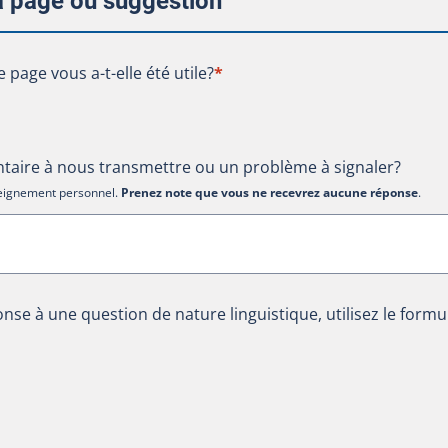
la page ou suggestion
te page vous a-t-elle été utile?
e page vous a-t-elle été utile?
*
aire à nous transmettre ou un problème à signaler?
nseignement personnel.
Prenez note que vous ne recevrez aucune réponse
.
nse à une question de nature linguistique, utilisez le formu