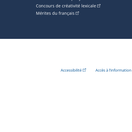
(Cet hyperlien ext
Concours de créativité lexicale
(Cet hyperlien externe s'ouvr
Mérites du français
(Cet hyperlien externe s'ouvr
Accessibilité
Accès à l’information