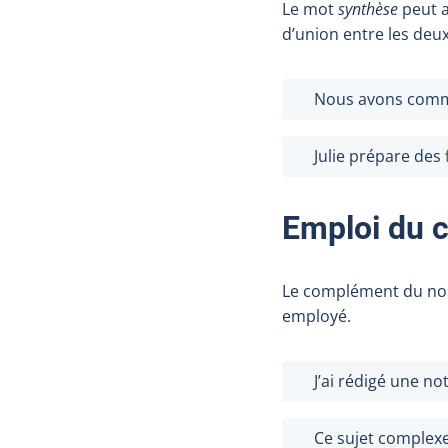
Le mot
synthèse
peut a
d’union entre les deu
Nous avons com
Julie prépare des
Emploi du 
Le complément du n
employé.
J’ai rédigé une no
Ce sujet complexe 