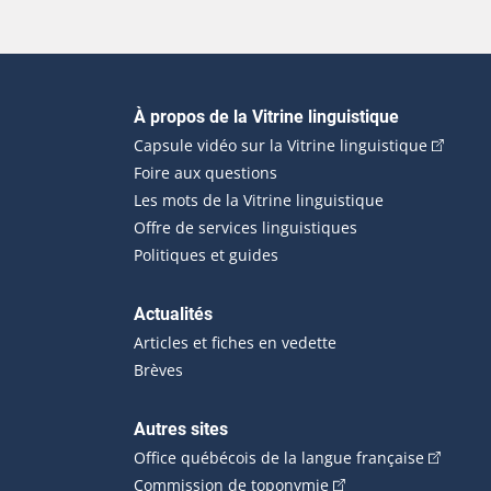
Navigation principale
À propos de la Vitrine linguistique
(Cet hyp
Capsule vidéo sur la Vitrine linguistique
Foire aux questions
Les mots de la Vitrine linguistique
Offre de services linguistiques
Politiques et guides
Actualités
Articles et fiches en vedette
Brèves
Autres sites
(Cet hype
Office québécois de la langue française
(Cet hyperlien externe
Commission de toponymie