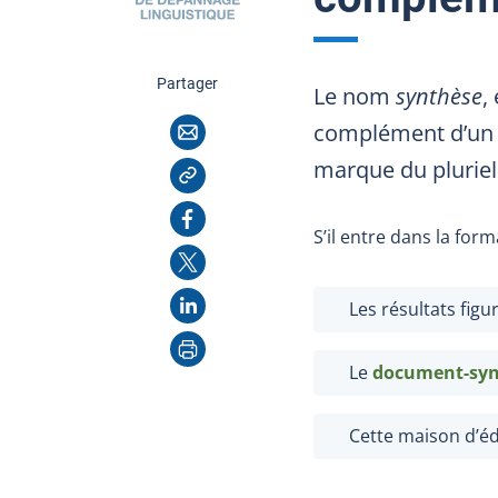
cette page
Partager
Le nom
synthèse
,
Courriel
complément d’un a
Copier l'adresse
marque du pluriel
Facebook
S’il entre dans la fo
X
LinkedIn
Les résultats figu
Imprimer
Le
document-syn
Cette maison d’éd