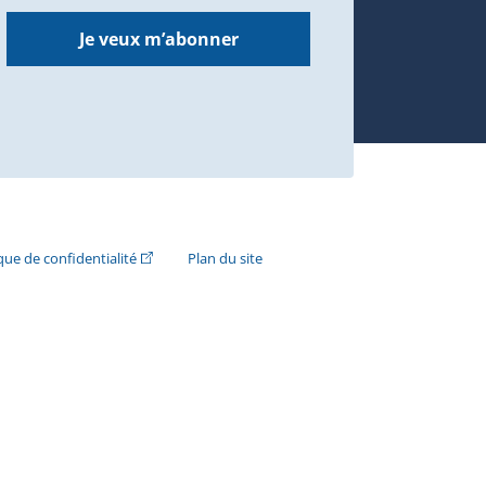
Je veux m’abonner
n externe s'ouvrira dans une nouvelle fenêtre.)
(Cet hyperlien externe s'ouvrira dans une nouvelle fenê
ique de confidentialité
Plan du site
e s'ouvrira dans une nouvelle fenêtre.)