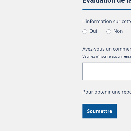
Évaluation de 
L’information sur cet
L’information sur cett
Oui
Non
Avez-vous un comment
Veuillez n’inscrire aucun re
Pour obtenir une répo
Soumettre