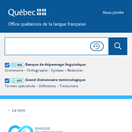
Passer à la recherche
Passer au contenu
Passer à la navigation
Nous joindre
Office québécois de la langue française
Rechercher dans tout le site
Lancer 
Consulter l'
Historique
de recherche
Grand dictionnaire terminologique
Banque de dépannage linguistique
Restreindre aux termes
Grammaire – Orthographe – Syntaxe – Rédaction
Grand dictionnaire terminologique
Termes spécialisés – Définitions – Traductions
Le nom