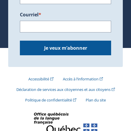
Courriel
*
Je veux m’abonner
(Cet hyperlien externe s'ouvrira dans une nouve
(Cet hyperlien exte
Accessibilité
Accès à l’information
(Cet hyperli
Déclaration de services aux citoyennes et aux citoyens
(Cet hyperlien externe s'ouvrira d
Politique de confidentialité
Plan du site