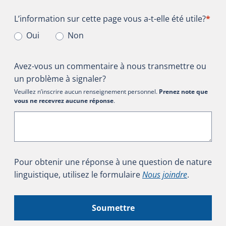
L’information sur cette page vous a-t-elle été utile?
L’information sur cette page vous a-t-elle été utile?
*
Oui
Non
Avez-vous un commentaire à nous transmettre ou
un problème à signaler?
Veuillez n’inscrire aucun renseignement personnel.
Prenez note que
vous ne recevrez aucune réponse
.
Pour obtenir une réponse à une question de nature
linguistique, utilisez le formulaire
Nous joindre
.
Soumettre