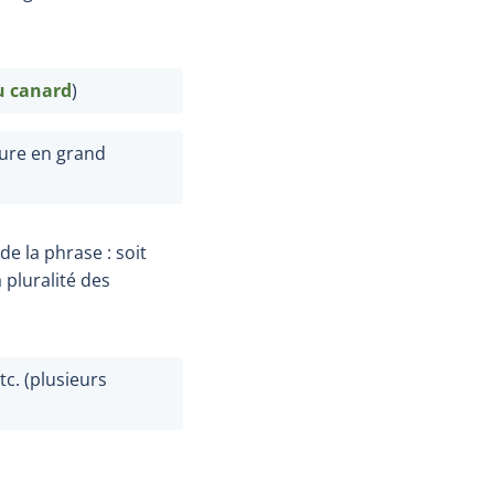
u canard
)
ture en grand
e la phrase : soit
a pluralité des
etc. (plusieurs