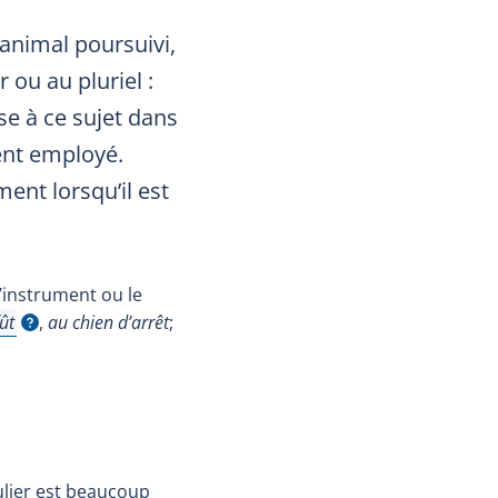
animal poursuivi,
 ou au pluriel :
ise à ce sujet dans
ent employé.
ent lorsqu’il est
l’instrument ou le
ût
,
au chien d’arrêt
;
icher l'infobulle
ulier est beaucoup