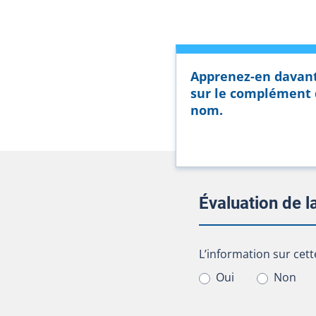
Apprenez-en davan
sur le complément
nom.
Évaluation de 
L’information sur cet
L’information sur cett
Oui
Non