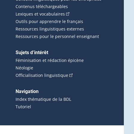
Contenus téléchargeables
(Cet hyperlien externe s'ouvrira d
Lexiques et vocabulaires
Outils pour apprendre le français
Ressources linguistiques externes
Ressources pour le personnel enseignant
Sujets d’intérêt
Féminisation et rédaction épicène
Néologie
(Cet hyperlien externe s'ouvrira 
Officialisation linguistique
rlien externe s'ouvrira dans une nouvelle fenêtre.)
 s'ouvrira dans une nouvelle fenêtre.)
erne s'ouvrira dans une nouvelle fenêtre.)
Navigation
ira dans une nouvelle fenêtre.)
Index thématique de la BDL
Tutoriel