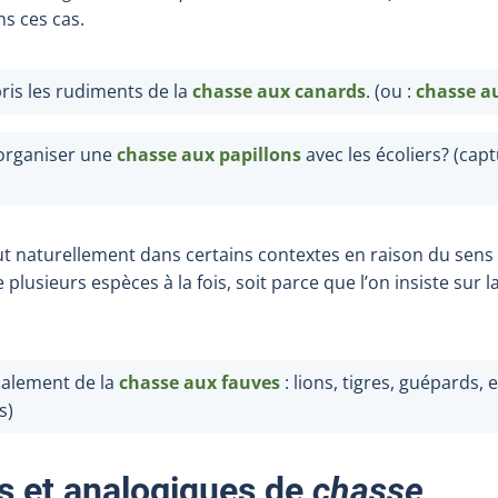
s ces cas.
pris les rudiments de la
chasse aux canards
. (ou :
chasse a
organiser une
chasse aux papillons
avec les écoliers? (cap
ut naturellement dans certains contextes en raison du sens d
plusieurs espèces à la fois, soit parce que l’on insiste sur l
ipalement de la
chasse aux fauves
: lions, tigres, guépards, 
s)
s et analogiques de
chasse