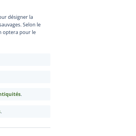
our désigner la
sauvages. Selon le
on optera pour le
ntiquités
.
s
.