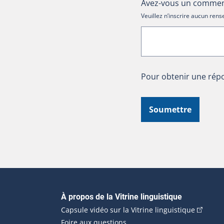
Avez-vous un comment
Veuillez n’inscrire aucun re
Pour obtenir une répo
Soumettre
Navigation principale
À propos de la Vitrine linguistique
(Cet hyp
Capsule vidéo sur la Vitrine linguistique
Foire aux questions