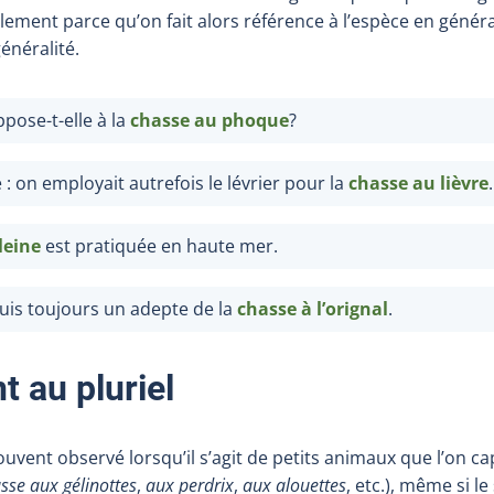
ement parce qu’on fait alors référence à l’espèce en général
énéralité.
pose-t-elle à la
chasse au phoque
?
e
: on employait autrefois le lévrier pour la
chasse au lièvre
.
leine
est pratiquée en haute mer.
uis toujours un adepte de la
chasse à l’orignal
.
 au pluriel
 souvent observé lorsqu’il s’agit de petits animaux que l’on 
sse aux gélinottes
,
aux perdrix
,
aux alouettes
, etc.), même si le