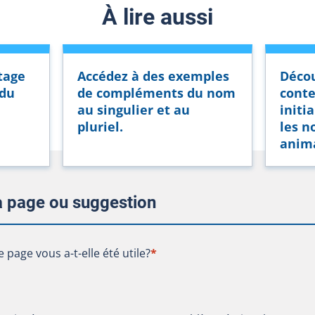
À lire aussi
tage
Accédez à des exemples
Décou
 du
de compléments du nom
conte
au singulier et au
initi
pluriel.
les n
anima
la page ou suggestion
te page vous a-t-elle été utile?
e page vous a-t-elle été utile?
*