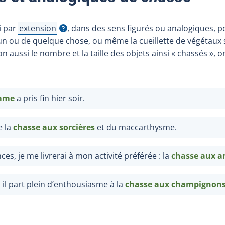
i par
extension
, dans des sens figurés ou analogiques, p
Afficher l'infobulle
n ou de quelque chose, ou même la cueillette de végétaux 
on aussi le nombre et la taille des objets ainsi « chassés », 
omme
a pris fin hier soir.
e la
chasse aux sorcières
et du maccarthysme.
es, je me livrerai à mon activité préférée : la
chasse aux a
l part plein d’enthousiasme à la
chasse aux champignon