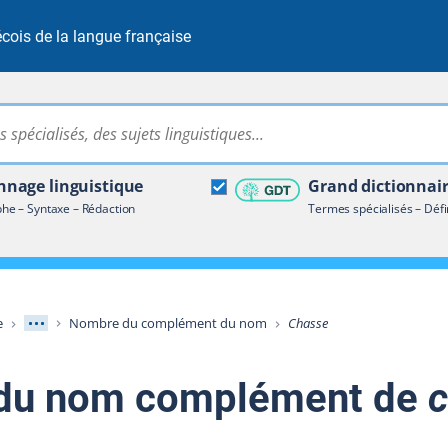
cois de la langue française
Rechercher dans tout le site
ire terminologique
nage linguistique
Grand dictionnai
e – Syntaxe – Rédaction
Termes spécialisés – Défi
Afficher les niveaux intermédiaires
e
Nombre du complément du nom
Chasse
du nom complément de