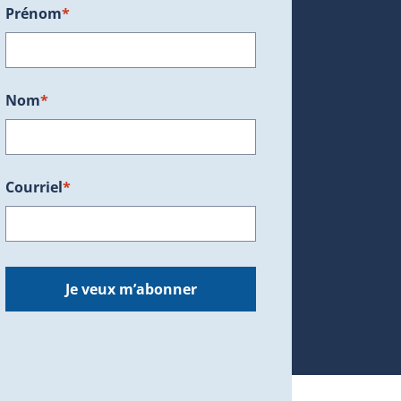
Prénom
*
ans une nouvelle fenêtre.)
Nom
*
Courriel
*
dans une nouvelle fenêtre.)
Je veux m’abonner