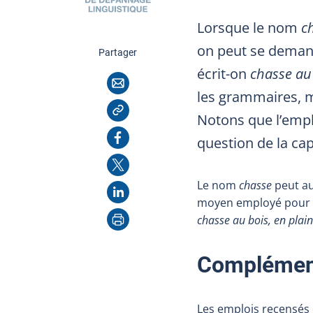
Lorsque le nom
c
on peut se demande
cette page
Partager
écrit-on
chasse au
Courriel
les grammaires, m
Copier l'adresse
Notons que l’emplo
Facebook
question de la ca
X
Le nom
chasse
peut au
LinkedIn
moyen employé pour ch
Imprimer
chasse au bois, en plai
Complément
Les emplois recensés 