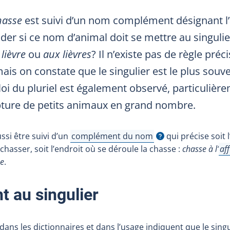
hasse
est suivi d’un nom complément désignant l’
r si ce nom d’animal doit se mettre au singulier
 lièvre
ou
aux lièvres
? Il n’existe pas de règle préc
ais on constate que le singulier est le plus souv
i du pluriel est également observé, particulièrem
pture de petits animaux en grand nombre.
ssi être suivi d’un
complément du nom
qui précise soit 
Afficher l'infobulle
asser, soit l’endroit où se déroule la chasse :
chasse à
l’
aff
Aff
ne
.
 au singulier
dans les dictionnaires et dans l’usage indiquent que le sing