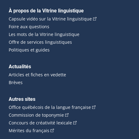
Navigation principale
À propos de la Vitrine linguistique
(Cet hyperlien externe
Capsule vidéo sur la Vitrine linguistique
Foire aux questions
Les mots de la Vitrine linguistique
Offre de services linguistiques
Politiques et guides
Actualités
Articles et fiches en vedette
Brèves
Autres sites
(Cet hyperlien externe 
Office québécois de la langue française
(Cet hyperlien externe s'ouvrira dan
Commission de toponymie
(Cet hyperlien externe s'ouvrira
Concours de créativité lexicale
(Cet hyperlien externe s'ouvrira dans une n
Mérites du français