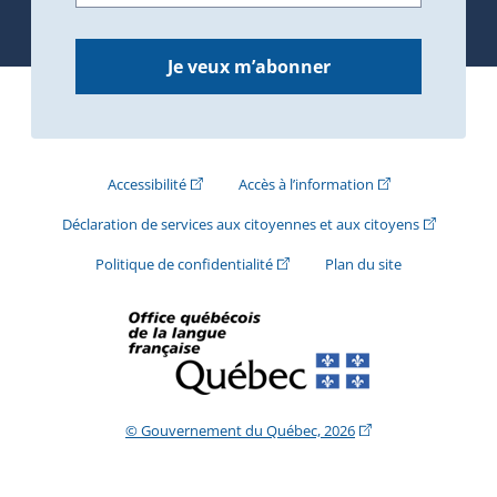
Je veux m’abonner
(Cet hyperlien externe s'ouvrira dans une nouve
(Cet hyperlien exte
Accessibilité
Accès à l’information
(Cet hyperli
Déclaration de services aux citoyennes et aux citoyens
(Cet hyperlien externe s'ouvrira d
Politique de confidentialité
Plan du site
(Cet hyperlien extern
© Gouvernement du Québec, 2026