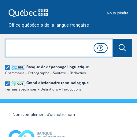
Passer à la recherche
Passer au contenu
Passer à la navigation
Nous joindre
Office québécois de la langue française
Rechercher dans tout le site
Lancer 
Consulter l'
Historique
de recherche
Grand dictionnaire terminologique
Banque de dépannage linguistique
Restreindre aux termes
Grammaire – Orthographe – Syntaxe – Rédaction
Grand dictionnaire terminologique
Termes spécialisés – Définitions – Traductions
Nom complément d’un autre nom