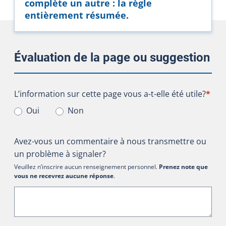
complète un autre : la règle
entièrement résumée.
Évaluation de la page ou suggestion
L’information sur cette page vous a-t-elle été utile?
L’information sur cette page vous a-t-elle été utile?
*
Oui
Non
Avez-vous un commentaire à nous transmettre ou
un problème à signaler?
Veuillez n’inscrire aucun renseignement personnel.
Prenez note que
vous ne recevrez aucune réponse
.