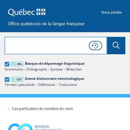
Passer à la recherche
Passer au contenu
Passer à la navigation
Nous joindre
Office québécois de la langue française
Rechercher dans tout le site
Lancer 
Consulter l'
Historique
de recherche
Grand dictionnaire terminologique
Banque de dépannage linguistique
Restreindre aux termes
Grammaire – Orthographe – Syntaxe – Rédaction
Grand dictionnaire terminologique
Termes spécialisés – Définitions – Traductions
Cas particuliers du nombre du nom