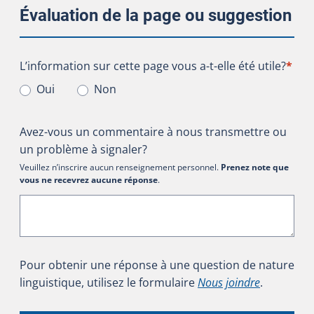
Évaluation de la page ou suggestion
L’information sur cette page vous a-t-elle été utile?
L’information sur cette page vous a-t-elle été utile?
*
Oui
Non
Avez-vous un commentaire à nous transmettre ou
un problème à signaler?
Veuillez n’inscrire aucun renseignement personnel.
Prenez note que
vous ne recevrez aucune réponse
.
Pour obtenir une réponse à une question de nature
linguistique, utilisez le formulaire
Nous joindre
.