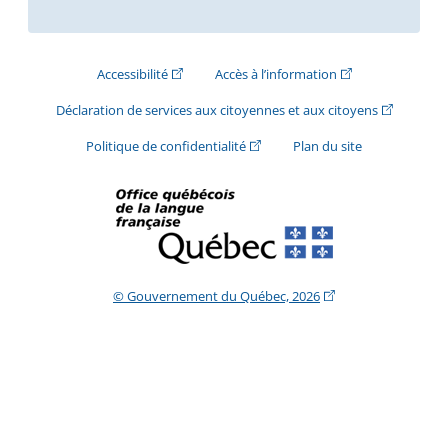
(Cet hyperlien externe s'ouvrira dans une nouve
(Cet hyperlien exte
Accessibilité
Accès à l’information
(Cet hyperli
Déclaration de services aux citoyennes et aux citoyens
(Cet hyperlien externe s'ouvrira d
Politique de confidentialité
Plan du site
(Cet hyperlien extern
© Gouvernement du Québec, 2026