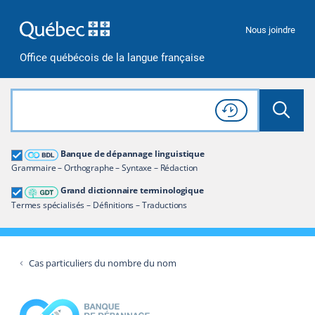
Passer à la recherche
Passer au contenu
Passer à la navigation
Nous joindre
Office québécois de la langue française
Rechercher dans tout le site
Lancer 
Consulter l'
Historique
de recherche
Grand dictionnaire terminologique
Banque de dépannage linguistique
Restreindre aux termes
Grammaire – Orthographe – Syntaxe – Rédaction
Grand dictionnaire terminologique
Termes spécialisés – Définitions – Traductions
Cas particuliers du nombre du nom