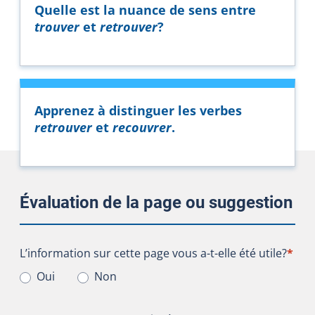
Quelle est la nuance de sens entre
trouver
et
retrouver
?
Apprenez à distinguer les verbes
retrouver
et
recouvrer
.
Évaluation de la page ou suggestion
L’information sur cette page vous a-t-elle été utile?
L’information sur cette page vous a-t-elle été utile?
*
Oui
Non