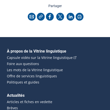
cette page
Partager
Copier l'adresse
Imprimer
Courriel
Facebook
X
LinkedIn
Navigation principale
À propos de la Vitrine linguistique
(Cet hyperlien externe
Capsule vidéo sur la Vitrine linguistique
Foire aux questions
Les mots de la Vitrine linguistique
Offre de services linguistiques
Politiques et guides
Actualités
Articles et fiches en vedette
Brèves