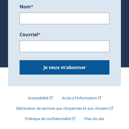
Nom
*
Courriel
*
Je veux m’abonner
(Cet hyperlien externe s'ouvrira dans une nouve
(Cet hyperlien exte
Accessibilité
Accès à l’information
(Cet hyperli
Déclaration de services aux citoyennes et aux citoyens
(Cet hyperlien externe s'ouvrira d
Politique de confidentialité
Plan du site