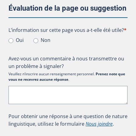
Évaluation de la page ou suggestion
L’information sur cette page vous a-t-elle été utile?
L’information sur cette page vous a-t-elle été utile?
*
Oui
Non
Avez-vous un commentaire à nous transmettre ou
un problème à signaler?
Veuillez n’inscrire aucun renseignement personnel.
Prenez note que
vous ne recevrez aucune réponse
.
Pour obtenir une réponse à une question de nature
linguistique, utilisez le formulaire
Nous joindre
.