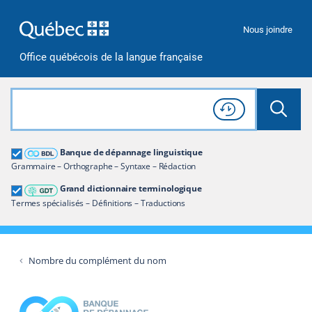
Passer à la recherche
Passer au contenu
Passer à la navigation
Nous joindre
Office québécois de la langue française
Rechercher dans tout le site
Lancer 
Consulter l'
Historique
de recherche
Grand dictionnaire terminologique
Banque de dépannage linguistique
Restreindre aux termes
Grammaire – Orthographe – Syntaxe – Rédaction
Grand dictionnaire terminologique
Termes spécialisés – Définitions – Traductions
Nombre du complément du nom