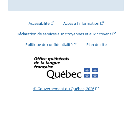
(Cet hyperlien externe s'ouvrira dans une nouve
(Cet hyperlien exte
Accessibilité
Accès à l’information
(Cet hyperli
Déclaration de services aux citoyennes et aux citoyens
(Cet hyperlien externe s'ouvrira d
Politique de confidentialité
Plan du site
(Cet hyperlien extern
© Gouvernement du Québec, 2026