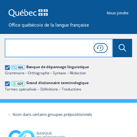
Passer à la recherche
Passer au contenu
Passer à la navigation
Nous joindre
Office québécois de la langue française
Rechercher dans tout le site
Lancer 
Consulter l'
Historique
de recherche
Grand dictionnaire terminologique
Banque de dépannage linguistique
Restreindre aux termes
Grammaire – Orthographe – Syntaxe – Rédaction
Grand dictionnaire terminologique
Termes spécialisés – Définitions – Traductions
Nom dans certains groupes prépositionnels