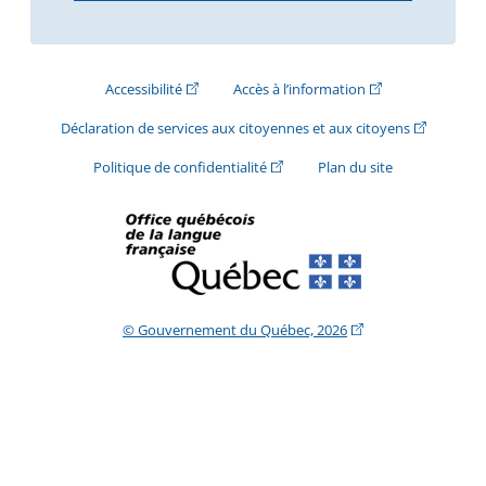
(Cet hyperlien externe s'ouvrira dans une nouve
(Cet hyperlien exte
Accessibilité
Accès à l’information
(Cet hyperli
Déclaration de services aux citoyennes et aux citoyens
(Cet hyperlien externe s'ouvrira d
Politique de confidentialité
Plan du site
(Cet hyperlien extern
© Gouvernement du Québec, 2026