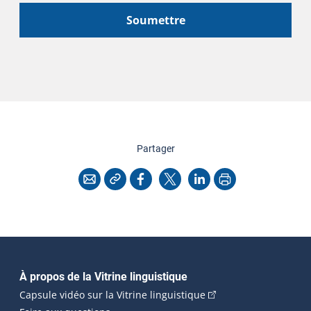
Soumettre
cette page
Partager
Copier l'adresse
Imprimer
Courriel
Facebook
X
LinkedIn
Navigation principale
À propos de la Vitrine linguistique
(Cet hyperlien externe
Capsule vidéo sur la Vitrine linguistique