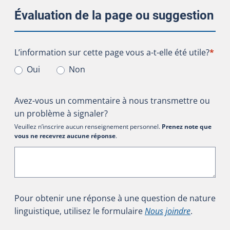
Évaluation de la page ou suggestion
L’information sur cette page vous a-t-elle été utile?
L’information sur cette page vous a-t-elle été utile?
*
Oui
Non
Avez-vous un commentaire à nous transmettre ou
un problème à signaler?
Veuillez n’inscrire aucun renseignement personnel.
Prenez note que
vous ne recevrez aucune réponse
.
Pour obtenir une réponse à une question de nature
linguistique, utilisez le formulaire
Nous joindre
.