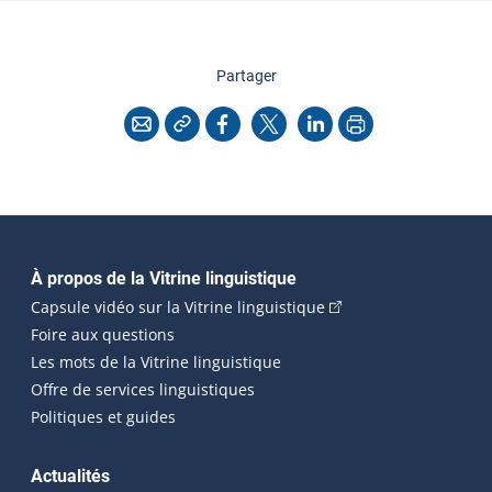
cette page
Partager
Copier l'adresse
Imprimer
Courriel
Facebook
X
LinkedIn
Navigation principale
À propos de la Vitrine linguistique
(Cet hyperlien externe
Capsule vidéo sur la Vitrine linguistique
Foire aux questions
Les mots de la Vitrine linguistique
Offre de services linguistiques
Politiques et guides
Actualités