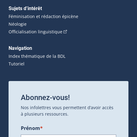
Sujets d’intérêt
Féminisation et rédaction épicène
Néologie
(Cet hyperlien externe s'ouvrira dan
Officialisation linguistique
Navigation
Index thématique de la BDL
Tutoriel
Abonnez-vous!
Nos infolettres vous permettent d’avoir accès
à plusieurs ressources.
Prénom
*