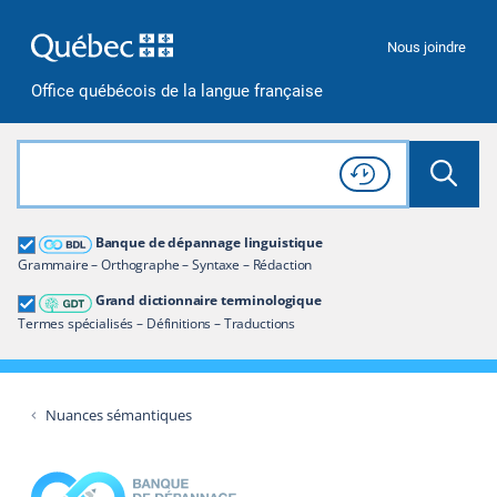
Passer à la recherche
Passer au contenu
Passer à la navigation
Nous joindre
Office québécois de la langue française
Rechercher dans tout le site
Lancer 
Consulter l'
Historique
de recherche
Grand dictionnaire terminologique
Banque de dépannage linguistique
Restreindre aux termes
Grammaire – Orthographe – Syntaxe – Rédaction
Grand dictionnaire terminologique
Termes spécialisés – Définitions – Traductions
Nuances sémantiques