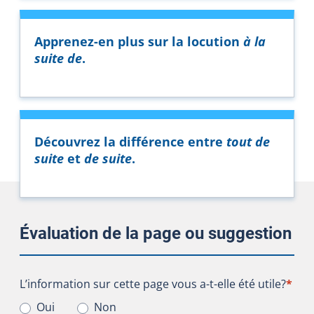
Apprenez-en plus sur la locution
à la
suite de
.
Découvrez la différence entre
tout de
suite
et
de suite
.
Évaluation de la page ou suggestion
L’information sur cette page vous a-t-elle été utile?
L’information sur cette page vous a-t-elle été utile?
*
Oui
Non