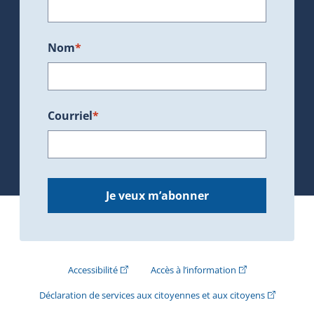
Nom
*
Courriel
*
Je veux m’abonner
(Cet hyperlien externe s'ouvrira dans une nouve
(Cet hyperlien exte
Accessibilité
Accès à l’information
(Cet hyperli
Déclaration de services aux citoyennes et aux citoyens