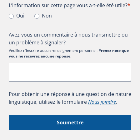
L’information sur cette page vous a-t-elle été utile?
L’information sur cette page vous a-t-elle été utile?
*
Oui
Non
Avez-vous un commentaire à nous transmettre ou
un problème à signaler?
Veuillez n’inscrire aucun renseignement personnel.
Prenez note que
vous ne recevrez aucune réponse
.
Pour obtenir une réponse à une question de nature
linguistique, utilisez le formulaire
Nous joindre
.
Soumettre