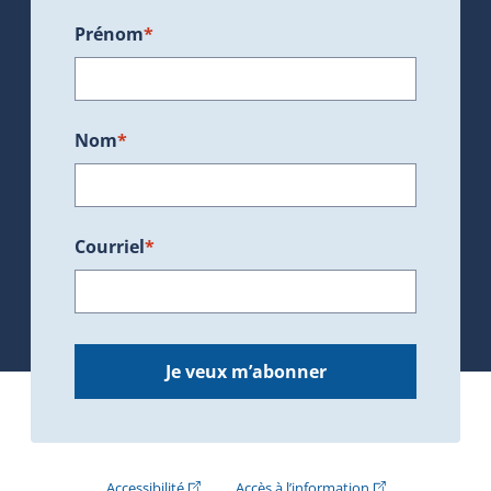
Prénom
*
Nom
*
Courriel
*
Je veux m’abonner
(Cet hyperlien externe s'ouvrira dans une nouve
(Cet hyperlien exte
Accessibilité
Accès à l’information