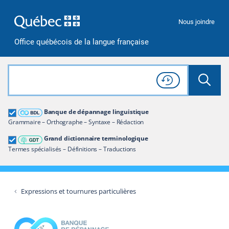
Passer à la recherche
Passer au contenu
Passer à la navigation
Nous joindre
Office québécois de la langue française
Rechercher dans tout le site
Lancer 
Consulter l'
Historique
de recherche
Grand dictionnaire terminologique
Banque de dépannage linguistique
Restreindre aux termes
Grammaire – Orthographe – Syntaxe – Rédaction
Grand dictionnaire terminologique
Termes spécialisés – Définitions – Traductions
Expressions et tournures particulières