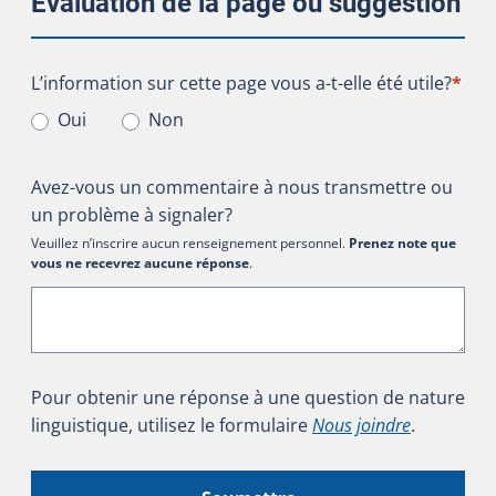
Évaluation de la page ou suggestion
L’information sur cette page vous a-t-elle été utile?
L’information sur cette page vous a-t-elle été utile?
*
Oui
Non
Avez-vous un commentaire à nous transmettre ou
un problème à signaler?
Veuillez n’inscrire aucun renseignement personnel.
Prenez note que
vous ne recevrez aucune réponse
.
Pour obtenir une réponse à une question de nature
linguistique, utilisez le formulaire
Nous joindre
.