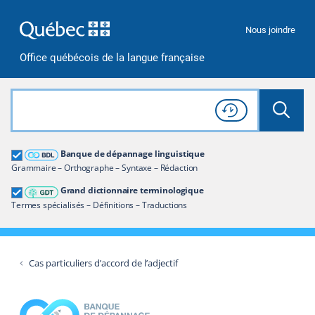
Passer à la recherche
Passer au contenu
Passer à la navigation
Nous joindre
Office québécois de la langue française
Rechercher dans tout le site
Lancer 
Consulter l'
Historique
de recherche
Grand dictionnaire terminologique
Banque de dépannage linguistique
Restreindre aux termes
Grammaire – Orthographe – Syntaxe – Rédaction
Grand dictionnaire terminologique
Termes spécialisés – Définitions – Traductions
Cas particuliers d’accord de l’adjectif