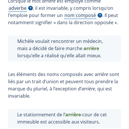
Lorsque le mot
arrière
est employé comme
adverbe
, il est invariable, y compris lorsqu’on
Afficher l'infobulle
l’emploie pour former un
nom composé
. Il peut
Afficher l'infobulle
notamment signifier « dans la direction opposée ».
Michèle voulait rencontrer un médecin,
mais a décidé de faire marche
arrière
lorsqu’elle a réalisé qu’elle allait mieux.
Les éléments des noms composés avec
arrière
sont
liés par un trait d’union et peuvent tous prendre la
marque du pluriel, à l’exception d’
arrière
, qui est
invariable.
Le stationnement de l’
arrière
‑cour de cet
immeuble est accessible aux visiteurs.