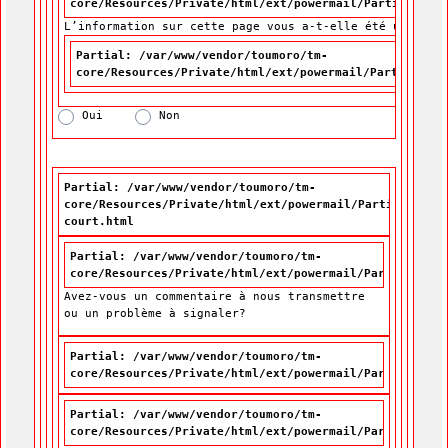
core/Resources/Private/html/ext/powermail/Partials/For
L’information sur cette page vous a-t-elle été utile?
L’information sur cette page vous a-t-elle été utile?
*
Partial: /var/www/vendor/toumoro/tm-
core/Resources/Private/html/ext/powermail/Partials/Fo
Oui
Non
Partial: /var/www/vendor/toumoro/tm-
core/Resources/Private/html/ext/powermail/Partials/For
court.html
Partial: /var/www/vendor/toumoro/tm-
core/Resources/Private/html/ext/powermail/Partials/For
Avez-vous un commentaire à nous transmettre
ou un problème à signaler?
Partial: /var/www/vendor/toumoro/tm-
core/Resources/Private/html/ext/powermail/Partials/For
Partial: /var/www/vendor/toumoro/tm-
core/Resources/Private/html/ext/powermail/Partials/For