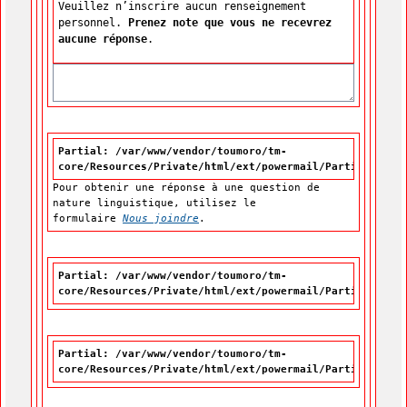
Veuillez n’inscrire aucun renseignement
personnel.
Prenez note que vous ne recevrez
aucune réponse
.
Partial: /var/www/vendor/toumoro/tm-
core/Resources/Private/html/ext/powermail/Partials/For
Pour obtenir une réponse à une question de
nature linguistique, utilisez le
formulaire
Nous joindre
.
Partial: /var/www/vendor/toumoro/tm-
core/Resources/Private/html/ext/powermail/Partials/For
Partial: /var/www/vendor/toumoro/tm-
core/Resources/Private/html/ext/powermail/Partials/For