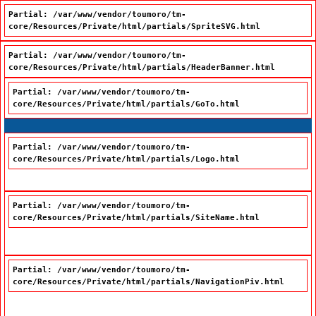
Partial: /var/www/vendor/toumoro/tm-
core/Resources/Private/html/partials/SpriteSVG.html
Partial: /var/www/vendor/toumoro/tm-
core/Resources/Private/html/partials/HeaderBanner.html
Partial: /var/www/vendor/toumoro/tm-
core/Resources/Private/html/partials/GoTo.html
Passer à la recherche
Passer au contenu
Passer à la navigation
Partial: /var/www/vendor/toumoro/tm-
core/Resources/Private/html/partials/Logo.html
Partial: /var/www/vendor/toumoro/tm-
core/Resources/Private/html/partials/SiteName.html
Office québécois de la langue française
Partial: /var/www/vendor/toumoro/tm-
core/Resources/Private/html/partials/NavigationPiv.html
Nous joindre