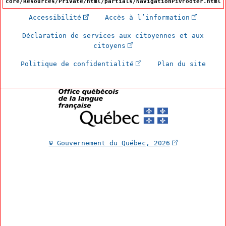
core/Resources/Private/html/partials/NavigationPivFooter.html
(Cet hyperlien externe s'ouvrira dan
(Cet hype
Accessibilité
Accès à l’information
Déclaration de services aux citoyennes et aux
(Cet hyperlien externe s'
citoyens
(Cet hyperlien externe 
Politique de confidentialité
Plan du site
(Cet hyperlien
© Gouvernement du Québec, 2026