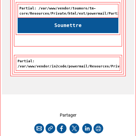
Partial: /var/www/vendor/toumoro/tm-
core/Resources/Private/html/ext/powermail/Partials/For
Soumettre
Partial:
/var/www/vendor/in2code/powermail/Resources/Private/Par
cette page
Partager
Copier l'adresse
Imprimer
Courriel
Facebook
X
LinkedIn