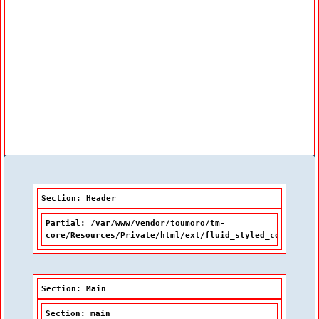
Féminisation et rédaction épicène
Néologie
(Cet hyperlien externe s'ouvrira dans u
Officialisation linguistique
Navigation
Index thématique de la BDL
Tutoriel
Section: Header
Partial: /var/www/vendor/toumoro/tm-
core/Resources/Private/html/ext/fluid_styled_content/P
Section: Main
Section: main