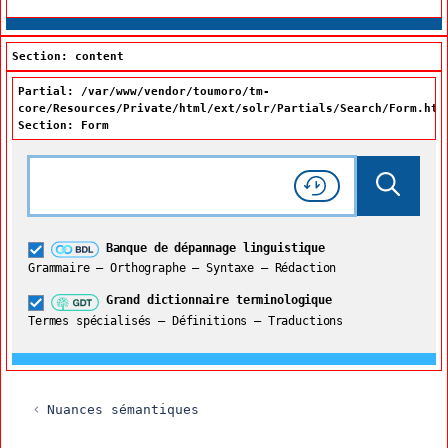
Section: content
Partial: /var/www/vendor/toumoro/tm-
core/Resources/Private/html/ext/solr/Partials/Search/Form.htm
Section: Form
Rechercher dans tout le site
Lancer 
Consulter l'
Historique
de recherche
Grand dictionnaire terminologique
Banque de dépannage linguistique
Restreindre aux termes
Grammaire – Orthographe – Syntaxe – Rédaction
Grand dictionnaire terminologique
Termes spécialisés – Définitions – Traductions
Nuances sémantiques