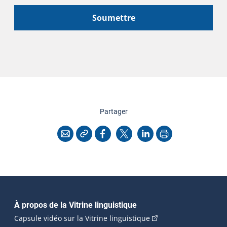
Soumettre
cette page
Partager
Copier l'adresse
Imprimer
Courriel
Facebook
X
LinkedIn
Navigation principale
À propos de la Vitrine linguistique
(Cet hyperlien externe
Capsule vidéo sur la Vitrine linguistique