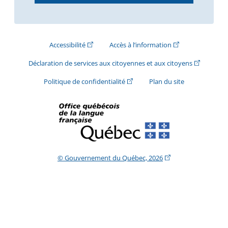
(Cet hyperlien externe s'ouvrira dans une nouve
(Cet hyperlien exte
Accessibilité
Accès à l’information
(Cet hyperli
Déclaration de services aux citoyennes et aux citoyens
(Cet hyperlien externe s'ouvrira d
Politique de confidentialité
Plan du site
(Cet hyperlien extern
© Gouvernement du Québec, 2026