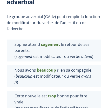
adverbial
Le groupe adverbial (GAdv) peut remplir la fonction
de modificateur du verbe, de l’adjectif ou de
l’adverbe.
Sophie attend
sagement
le retour de ses
parents.
(s
agement
est modificateur du verbe
attend
)
Nous avons
beaucoup
ri en sa compagnie.
(
beaucoup
est modificateur du verbe
avons
ri
)
Cette nouvelle est
trop
bonne pour être
vraie.
(
trop
est modificateur de l’adjectif
bonne
)