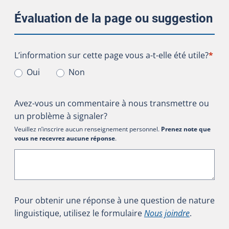
Évaluation de la page ou suggestion
L’information sur cette page vous a-t-elle été utile?
L’information sur cette page vous a-t-elle été utile?
*
Oui
Non
Avez-vous un commentaire à nous transmettre ou
un problème à signaler?
Veuillez n’inscrire aucun renseignement personnel.
Prenez note que
vous ne recevrez aucune réponse
.
Pour obtenir une réponse à une question de nature
linguistique, utilisez le formulaire
Nous joindre
.