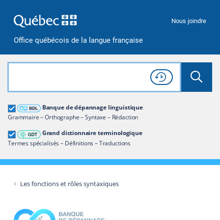
Passer à la recherche
Passer au contenu
Passer à la navigation
Nous joindre
Office québécois de la langue française
Rechercher dans tout le site
Lancer 
Consulter l'
Historique
de recherche
Grand dictionnaire terminologique
Banque de dépannage linguistique
Restreindre aux termes
Grammaire – Orthographe – Syntaxe – Rédaction
Grand dictionnaire terminologique
Termes spécialisés – Définitions – Traductions
Les fonctions et rôles syntaxiques