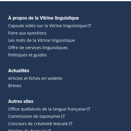
Navigation principale
À propos de la Vitrine linguistique
(Cet hyperlien externe
Capsule vidéo sur la Vitrine linguistique
Foire aux questions
Les mots de la Vitrine linguistique
Offre de services linguistiques
Politiques et guides
Actualités
Articles et fiches en vedette
Brèves
Autres sites
(Cet hyperlien externe 
Office québécois de la langue française
(Cet hyperlien externe s'ouvrira dan
Commission de toponymie
(Cet hyperlien externe s'ouvrira
Concours de créativité lexicale
(Cet hyperlien externe s'ouvrira dans une n
Mérites du français