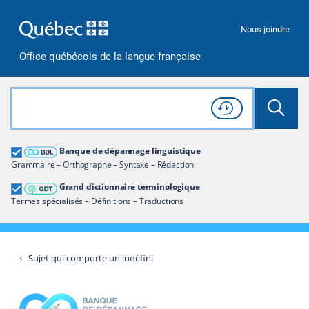
Passer à la recherche
Passer au contenu
Passer à la navigation
Nous joindre
Office québécois de la langue française
Rechercher dans tout le site
Lancer 
Consulter l'
Historique
de recherche
Grand dictionnaire terminologique
Banque de dépannage linguistique
Restreindre aux termes
Grammaire – Orthographe – Syntaxe – Rédaction
Grand dictionnaire terminologique
Termes spécialisés – Définitions – Traductions
Sujet qui comporte un indéfini