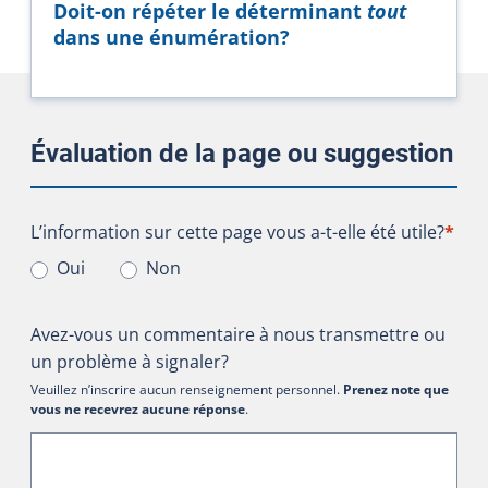
Doit-on répéter le déterminant
tout
dans une énumération?
Évaluation de la page ou suggestion
L’information sur cette page vous a-t-elle été utile?
L’information sur cette page vous a-t-elle été utile?
*
Oui
Non
Avez-vous un commentaire à nous transmettre ou
un problème à signaler?
Veuillez n’inscrire aucun renseignement personnel.
Prenez note que
vous ne recevrez aucune réponse
.