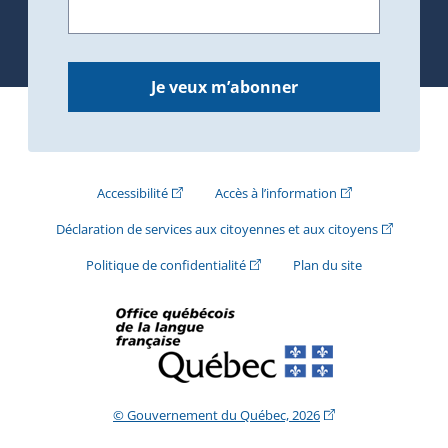
Je veux m’abonner
(Cet hyperlien externe s'ouvrira dans une nouve
(Cet hyperlien exte
Accessibilité
Accès à l’information
(Cet hyperli
Déclaration de services aux citoyennes et aux citoyens
(Cet hyperlien externe s'ouvrira d
Politique de confidentialité
Plan du site
(Cet hyperlien extern
© Gouvernement du Québec, 2026