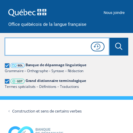
Passer à la recherche
Passer au contenu
Passer à la navigation
Nous joindre
Office québécois de la langue française
Rechercher dans tout le site
Lancer 
Consulter l'
Historique
de recherche
Grand dictionnaire terminologique
Banque de dépannage linguistique
Restreindre aux termes
Grammaire – Orthographe – Syntaxe – Rédaction
Grand dictionnaire terminologique
Termes spécialisés – Définitions – Traductions
Construction et sens de certains verbes