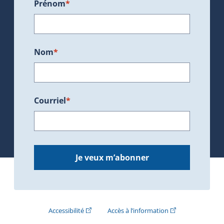
Prénom
*
Nom
*
Courriel
*
Je veux m’abonner
(Cet hyperlien externe s'ouvrira dans une nouve
(Cet hyperlien exte
Accessibilité
Accès à l’information