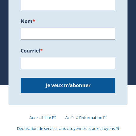
Nom
*
Courriel
*
Je veux m’abonner
(Cet hyperlien externe s'ouvrira dans une nouve
(Cet hyperlien exte
Accessibilité
Accès à l’information
(Cet hyperli
Déclaration de services aux citoyennes et aux citoyens