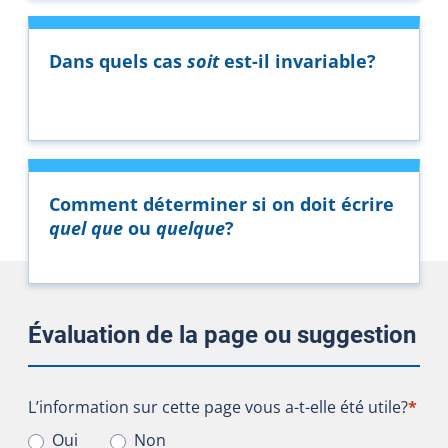
Dans quels cas
soit
est-il invariable?
Comment déterminer si on doit écrire
quel que
ou
quelque
?
Évaluation de la page ou suggestion
L’information sur cette page vous a-t-elle été utile?
L’information sur cette page vous a-t-elle été utile?
*
Oui
Non