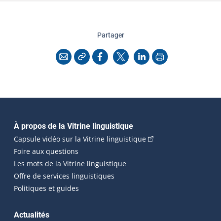
cette page
Partager
Copier l'adresse
Imprimer
Courriel
Facebook
X
LinkedIn
Navigation principale
À propos de la Vitrine linguistique
(Cet hyperlien externe
Capsule vidéo sur la Vitrine linguistique
Foire aux questions
Les mots de la Vitrine linguistique
Offre de services linguistiques
Politiques et guides
Actualités