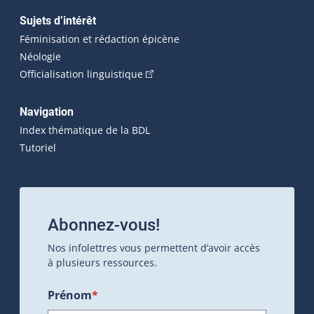
Sujets d’intérêt
Féminisation et rédaction épicène
Néologie
(Cet hyperlien externe s'ouvrira dan
Officialisation linguistique
Navigation
Index thématique de la BDL
Tutoriel
Abonnez-vous!
Nos infolettres vous permettent d’avoir accès
à plusieurs ressources.
Prénom
*