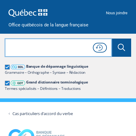
Passer à la recherche
Passer au contenu
Passer à la navigation
Nous joindre
Office québécois de la langue française
Rechercher dans tout le site
Lancer 
Consulter l'
Historique
de recherche
Grand dictionnaire terminologique
Banque de dépannage linguistique
Restreindre aux termes
Grammaire – Orthographe – Syntaxe – Rédaction
Grand dictionnaire terminologique
Termes spécialisés – Définitions – Traductions
Cas particuliers d’accord du verbe