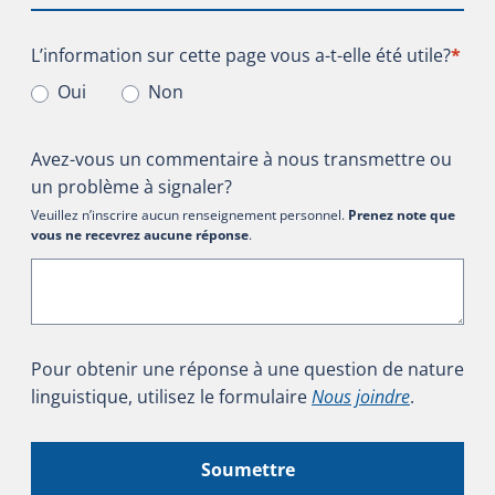
L’information sur cette page vous a-t-elle été utile?
L’information sur cette page vous a-t-elle été utile?
*
Oui
Non
Avez-vous un commentaire à nous transmettre ou
un problème à signaler?
Veuillez n’inscrire aucun renseignement personnel.
Prenez note que
vous ne recevrez aucune réponse
.
Pour obtenir une réponse à une question de nature
linguistique, utilisez le formulaire
Nous joindre
.
Soumettre