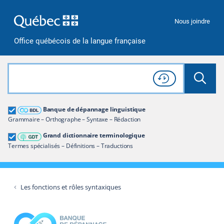
Passer à la recherche
Passer au contenu
Passer à la navigation
Nous joindre
Office québécois de la langue française
Rechercher dans tout le site
Lancer 
Consulter l'
Historique
de recherche
Grand dictionnaire terminologique
Banque de dépannage linguistique
Restreindre aux termes
Grammaire – Orthographe – Syntaxe – Rédaction
Grand dictionnaire terminologique
Termes spécialisés – Définitions – Traductions
Les fonctions et rôles syntaxiques