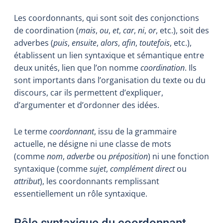
Les coordonnants, qui sont soit des conjonctions
de coordination (
mais
,
ou
,
et
,
car
,
ni
,
or
, etc.), soit des
adverbes (
puis
,
ensuite
,
alors
,
afin
,
toutefois
, etc.),
établissent un lien syntaxique et sémantique entre
deux unités, lien que l’on nomme
coordination
. Ils
sont importants dans l’organisation du texte ou du
discours, car ils permettent d’expliquer,
d’argumenter et d’ordonner des idées.
Le terme
coordonnant
, issu
de la grammaire
actuelle, ne désigne ni une classe de mots
(comme
nom
,
adverbe
ou
préposition
) ni une fonction
syntaxique (comme
sujet
,
complément
direct
ou
attribut
), les coordonnants remplissant
essentiellement un rôle syntaxique.
Rôle syntaxique du coordonnant