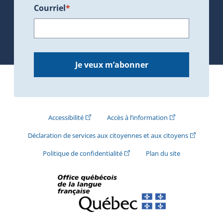
Courriel
*
Je veux m’abonner
(Cet hyperlien externe s'ouvrira dans une nouve
(Cet hyperlien exte
Accessibilité
Accès à l’information
(Cet hyperli
Déclaration de services aux citoyennes et aux citoyens
(Cet hyperlien externe s'ouvrira d
Politique de confidentialité
Plan du site