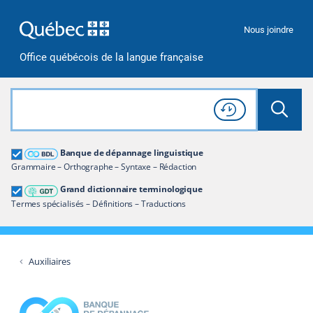
Passer à la recherche
Passer au contenu
Passer à la navigation
Nous joindre
Office québécois de la langue française
Rechercher dans tout le site
Lancer 
Consulter l'
Historique
de recherche
Grand dictionnaire terminologique
Banque de dépannage linguistique
Restreindre aux termes
Grammaire – Orthographe – Syntaxe – Rédaction
Grand dictionnaire terminologique
Termes spécialisés – Définitions – Traductions
Auxiliaires