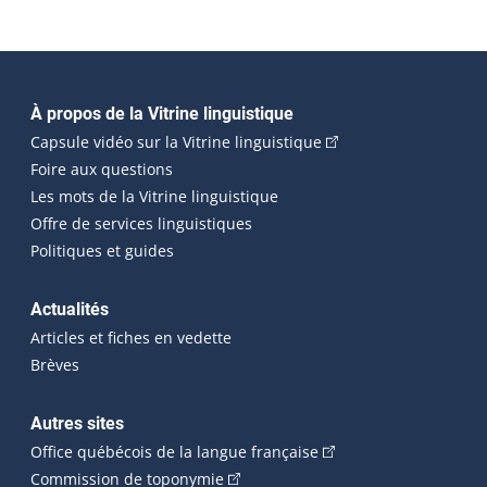
Navigation principale
À propos de la Vitrine linguistique
(Cet hyperlien externe
Capsule vidéo sur la Vitrine linguistique
Foire aux questions
Les mots de la Vitrine linguistique
Offre de services linguistiques
Politiques et guides
Actualités
Articles et fiches en vedette
Brèves
Autres sites
(Cet hyperlien externe 
Office québécois de la langue française
(Cet hyperlien externe s'ouvrira dan
Commission de toponymie