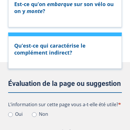
Est-ce qu’on
embarque
sur son vélo ou
on y
monte
?
Qu’est-ce qui caractérise le
complément indirect?
Évaluation de la page ou suggestion
L’information sur cette page vous a-t-elle été utile?
L’information sur cette page vous a-t-elle été utile?
*
Oui
Non