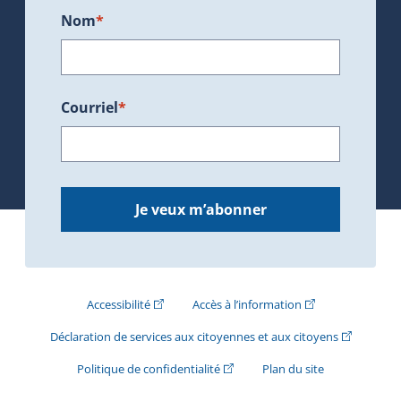
Nom
*
Courriel
*
Je veux m’abonner
(Cet hyperlien externe s'ouvrira dans une nouve
(Cet hyperlien exte
Accessibilité
Accès à l’information
(Cet hyperli
Déclaration de services aux citoyennes et aux citoyens
(Cet hyperlien externe s'ouvrira d
Politique de confidentialité
Plan du site