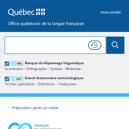
Passer à la recherche
Passer au contenu
Passer à la navigation
Nous joindre
Office québécois de la langue française
Rechercher dans tout le site
Lancer 
Consulter l'
Historique
de recherche
Grand dictionnaire terminologique
Banque de dépannage linguistique
Restreindre aux termes
Grammaire – Orthographe – Syntaxe – Rédaction
Grand dictionnaire terminologique
Termes spécialisés – Définitions – Traductions
Préposition après un verbe