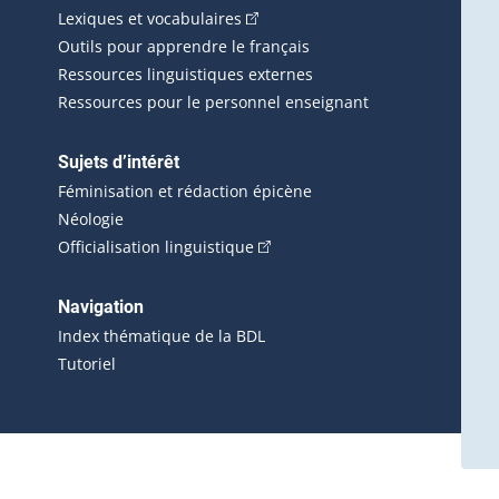
(Cet hyperlien externe s'ouvrira d
Lexiques et vocabulaires
Outils pour apprendre le français
Ressources linguistiques externes
Ressources pour le personnel enseignant
Sujets d’intérêt
Féminisation et rédaction épicène
Néologie
(Cet hyperlien externe s'ouvrira 
Officialisation linguistique
rlien externe s'ouvrira dans une nouvelle fenêtre.)
 s'ouvrira dans une nouvelle fenêtre.)
erne s'ouvrira dans une nouvelle fenêtre.)
Navigation
ira dans une nouvelle fenêtre.)
Index thématique de la BDL
Tutoriel