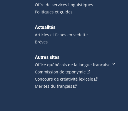
Offre de services linguistiques
Politiques et guides
Actualités
Articles et fiches en vedette
Brèves
Autres sites
(Cet hype
Office québécois de la langue française
(Cet hyperlien externe
Commission de toponymie
(Cet hyperlien ext
Concours de créativité lexicale
(Cet hyperlien externe s'ouvr
Mérites du français