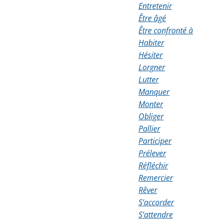
Entretenir
Être âgé
Être confronté à
Habiter
Hésiter
Lorgner
Lutter
Manquer
Monter
Obliger
Pallier
Participer
Prélever
Réfléchir
Remercier
Rêver
S’accorder
S’attendre