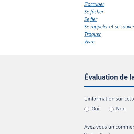
S’occuper
Se fâcher
Se fier
Se rappeler
et
se souven
Troquer
Vivre
Évaluation de 
L’information sur cet
L’information sur cett
Oui
Non
Avez-vous un comment