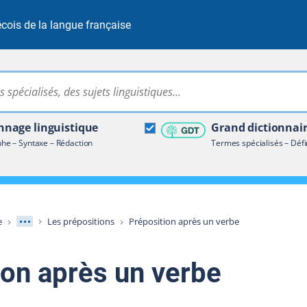
cois de la langue française
Rechercher dans tout le site
ire terminologique
nage linguistique
Grand dictionnai
e – Syntaxe – Rédaction
Termes spécialisés – Défi
Afficher les niveaux intermédiaires
e
Les prépositions
Préposition après un verbe
ion après un verbe