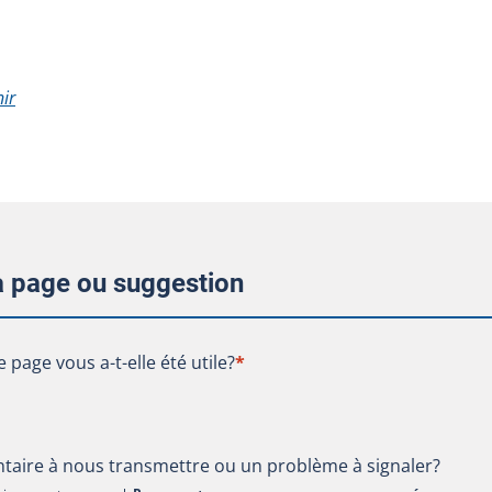
ir
la page ou suggestion
te page vous a-t-elle été utile?
e page vous a-t-elle été utile?
*
aire à nous transmettre ou un problème à signaler?