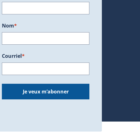
ans une nouvelle fenêtre.)
Nom
*
Courriel
*
dans une nouvelle fenêtre.)
Je veux m’abonner