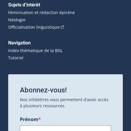
Sujets d’intérêt
Féminisation et rédaction épicène
Néologie
(Cet hyperlien externe s'ouvrira dan
Officialisation linguistique
Navigation
Index thématique de la BDL
Tutoriel
Abonnez-vous!
Nos infolettres vous permettent d’avoir accès
à plusieurs ressources.
Prénom
*