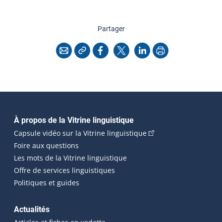
cette page
Partager
Copier l'adresse
Imprimer
Courriel
Facebook
X
LinkedIn
Navigation principale
À propos de la Vitrine linguistique
(Cet hyperlien externe
Capsule vidéo sur la Vitrine linguistique
Foire aux questions
Les mots de la Vitrine linguistique
Offre de services linguistiques
Politiques et guides
Actualités