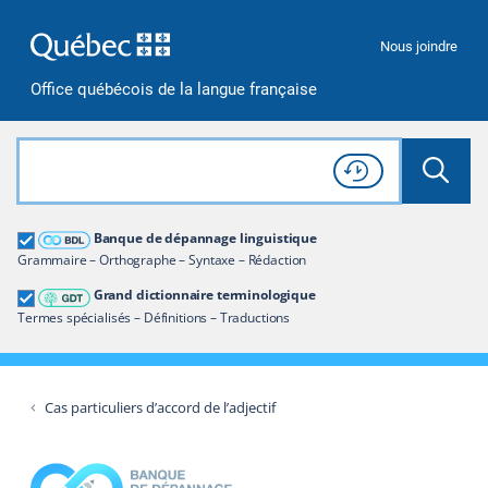
Passer à la recherche
Passer au contenu
Passer à la navigation
Nous joindre
Office québécois de la langue française
Rechercher dans tout le site
Lancer 
Consulter l'
Historique
de recherche
Grand dictionnaire terminologique
Banque de dépannage linguistique
Restreindre aux termes
Grammaire – Orthographe – Syntaxe – Rédaction
Grand dictionnaire terminologique
Termes spécialisés – Définitions – Traductions
Cas particuliers d’accord de l’adjectif