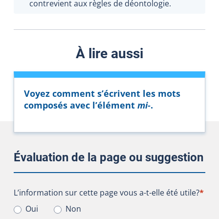
contrevient aux règles de déontologie.
À lire aussi
Voyez comment s’écrivent les mots
composés avec l’élément
mi‑
.
Évaluation de la page ou suggestion
L’information sur cette page vous a-t-elle été utile?
L’information sur cette page vous a-t-elle été utile?
*
Oui
Non