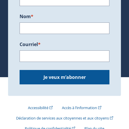
Nom
*
Courriel
*
Je veux m’abonner
(Cet hyperlien externe s'ouvrira dans une nouve
(Cet hyperlien exte
Accessibilité
Accès à l’information
(Cet hyperli
Déclaration de services aux citoyennes et aux citoyens
(Cet hyperlien externe s'ouvrira d
Politique de confidentialité
Plan du site