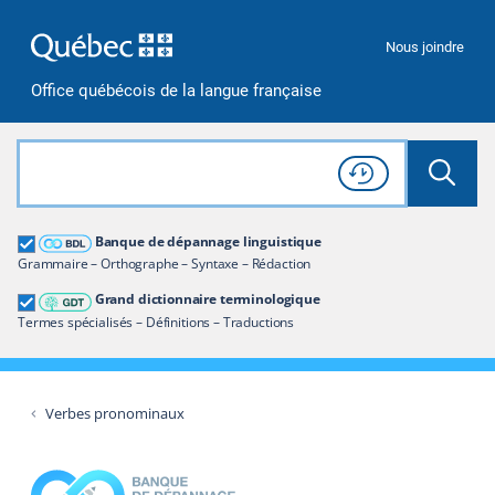
Passer à la recherche
Passer au contenu
Passer à la navigation
Nous joindre
Office québécois de la langue française
Rechercher dans tout le site
Lancer 
Consulter l'
Historique
de recherche
Grand dictionnaire terminologique
Banque de dépannage linguistique
Restreindre aux termes
Grammaire – Orthographe – Syntaxe – Rédaction
Grand dictionnaire terminologique
Termes spécialisés – Définitions – Traductions
Verbes pronominaux