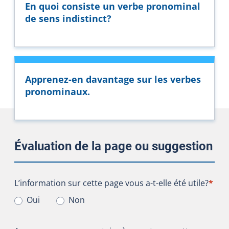
En quoi consiste un verbe pronominal
de sens indistinct?
Apprenez-en davantage sur les verbes
pronominaux.
Évaluation de la page ou suggestion
L’information sur cette page vous a-t-elle été utile?
L’information sur cette page vous a-t-elle été utile?
*
Oui
Non