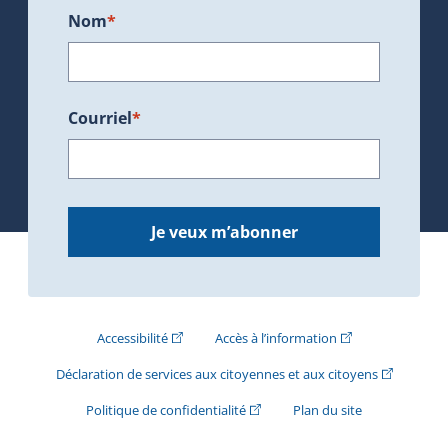
Nom
*
Courriel
*
Je veux m’abonner
(Cet hyperlien externe s'ouvrira dans une nouve
(Cet hyperlien exte
Accessibilité
Accès à l’information
(Cet hyperli
Déclaration de services aux citoyennes et aux citoyens
(Cet hyperlien externe s'ouvrira d
Politique de confidentialité
Plan du site