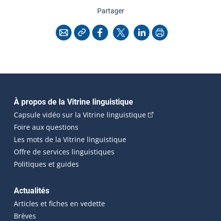
cette page
Partager
Copier l'adresse
Imprimer
Courriel
Facebook
X
LinkedIn
Navigation principale
À propos de la Vitrine linguistique
(Cet hyperlien externe
Capsule vidéo sur la Vitrine linguistique
Foire aux questions
Les mots de la Vitrine linguistique
Offre de services linguistiques
Politiques et guides
Actualités
Articles et fiches en vedette
Brèves