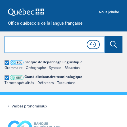
Passer à la recherche
Passer au contenu
Passer à la navigation
Nous joindre
Office québécois de la langue française
Rechercher dans tout le site
Lancer 
Consulter l'
Historique
de recherche
Grand dictionnaire terminologique
Banque de dépannage linguistique
Restreindre aux termes
Grammaire – Orthographe – Syntaxe – Rédaction
Grand dictionnaire terminologique
Termes spécialisés – Définitions – Traductions
Verbes pronominaux