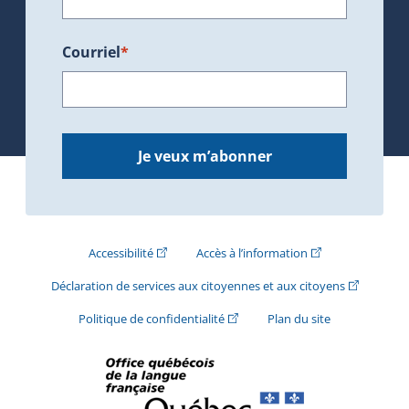
Courriel
*
Je veux m’abonner
(Cet hyperlien externe s'ouvrira dans une nouve
(Cet hyperlien exte
Accessibilité
Accès à l’information
(Cet hyperli
Déclaration de services aux citoyennes et aux citoyens
(Cet hyperlien externe s'ouvrira d
Politique de confidentialité
Plan du site