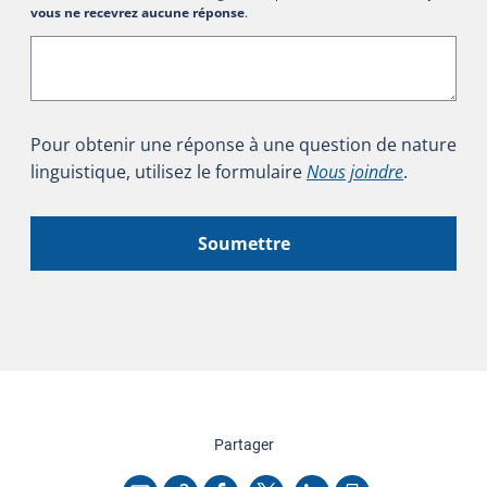
vous ne recevrez aucune réponse
.
Pour obtenir une réponse à une question de nature
linguistique, utilisez le formulaire
Nous joindre
.
Soumettre
cette page
Partager
Copier l'adresse
Imprimer
Courriel
Facebook
X
LinkedIn