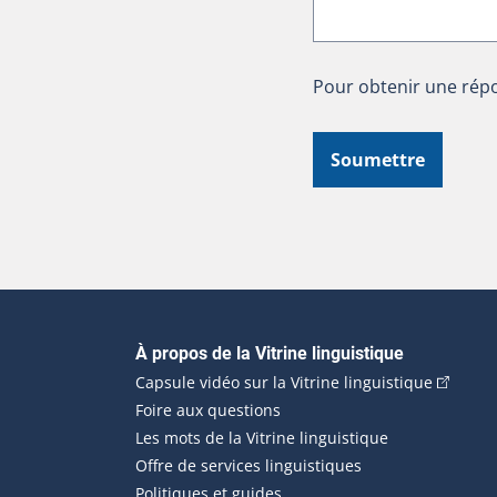
Pour obtenir une répo
Soumettre
Navigation principale
À propos de la Vitrine linguistique
(Cet hyp
Capsule vidéo sur la Vitrine linguistique
Foire aux questions
Les mots de la Vitrine linguistique
Offre de services linguistiques
Politiques et guides