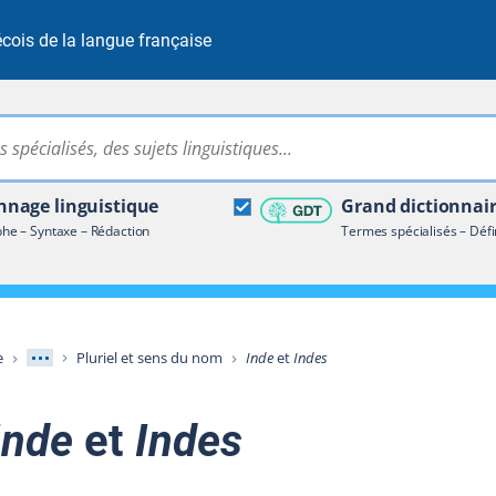
cois de la langue française
Rechercher dans tout le site
ire terminologique
nage linguistique
Grand dictionnai
e – Syntaxe – Rédaction
Termes spécialisés – Défi
Afficher les niveaux intermédiaires
e
Pluriel et sens du nom
Inde
et
Indes
Inde
et
Indes