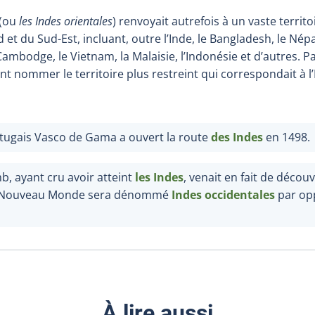
(ou
les Indes orientales
) renvoyait autrefois à un vaste territo
d et du Sud-Est, incluant, outre l’Inde, le Bangladesh, le Népal
ambodge, le Vietnam, la Malaisie, l’Indonésie et d’autres. Par
t nommer le territoire plus restreint qui correspondait à l
rtugais Vasco de Gama a ouvert la route
des Indes
en 1498.
, ayant cru avoir atteint
les Indes
, venait en fait de découv
le Nouveau Monde sera dénommé
Indes occidentales
par op
À lire aussi