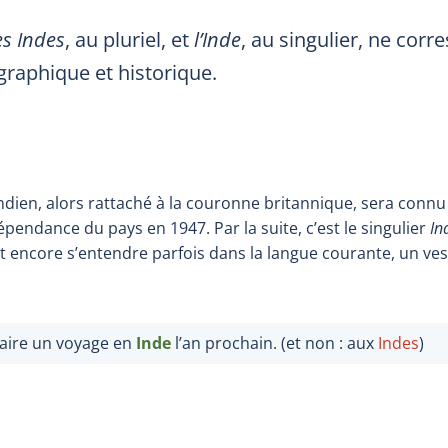
es Indes
, au pluriel, et
l’Inde
, au singulier, ne corr
raphique et historique.
 indien, alors rattaché à la couronne britannique, sera conn
dépendance du pays en 1947. Par la suite, c’est le singulier
In
ut encore s’entendre parfois dans la langue courante, un ves
aire un voyage
en
Inde
l’an prochain. (et non :
aux
Indes
)