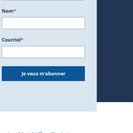
Nom
*
Courriel
*
dans une nouvelle fenêtre.)
Je veux m’abonner