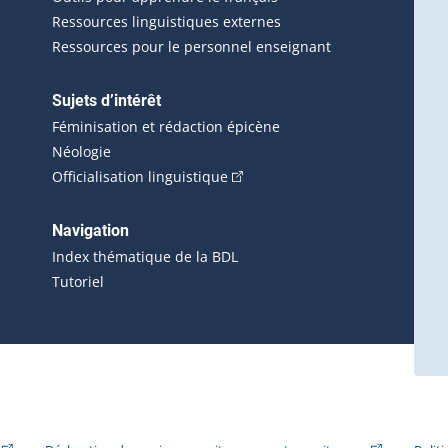
Ressources linguistiques externes
Ressources pour le personnel enseignant
Sujets d’intérêt
Féminisation et rédaction épicène
Néologie
(Cet hyperlien externe s'ouvrira 
Officialisation linguistique
rlien externe s'ouvrira dans une nouvelle fenêtre.)
 s'ouvrira dans une nouvelle fenêtre.)
erne s'ouvrira dans une nouvelle fenêtre.)
Navigation
ira dans une nouvelle fenêtre.)
Index thématique de la BDL
Tutoriel