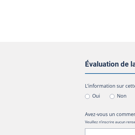
Évaluation de 
L’information sur cet
L’information sur cett
Oui
Non
Avez-vous un comment
Veuillez n’inscrire aucun re