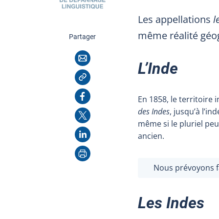
Les appellations
l
même réalité géog
cette page
Partager
Courriel
L’Inde
Copier l'adresse
Facebook
En 1858, le territoire
des Indes
, jusqu’à l’in
X
même si le pluriel pe
LinkedIn
ancien.
Imprimer
Nous prévoyons f
Les Indes