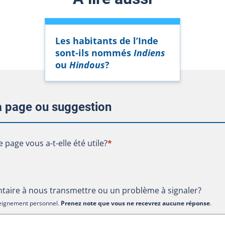
Les habitants de l’Inde
sont-ils nommés
Indiens
ou
Hindous
?
la page ou suggestion
te page vous a-t-elle été utile?
e page vous a-t-elle été utile?
*
aire à nous transmettre ou un problème à signaler?
nseignement personnel.
Prenez note que vous ne recevrez aucune réponse
.