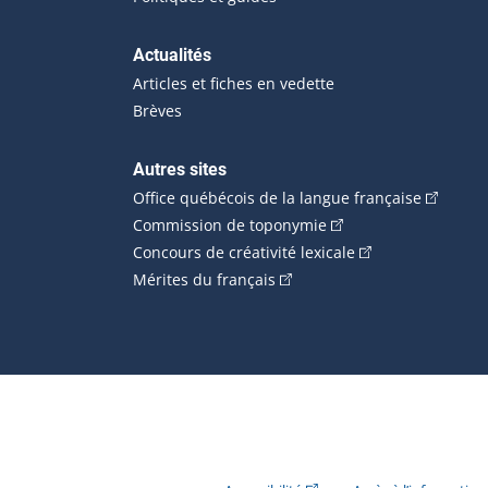
Actualités
Articles et fiches en vedette
Brèves
Autres sites
(Cet hype
Office québécois de la langue française
(Cet hyperlien externe
Commission de toponymie
(Cet hyperlien ext
Concours de créativité lexicale
(Cet hyperlien externe s'ouvr
Mérites du français