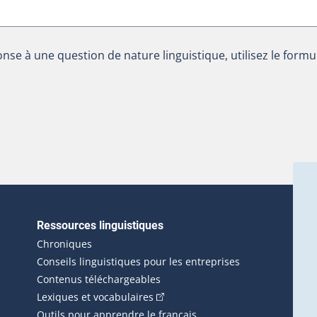
nse à une question de nature linguistique, utilisez le formu
Ressources linguistiques
erlien externe s'ouvrira dans une nouvelle fenêtre.)
Chroniques
Conseils linguistiques pour les entreprises
Contenus téléchargeables
(Cet hyperlien externe s'ouvrira d
Lexiques et vocabulaires
Outils pour apprendre le français