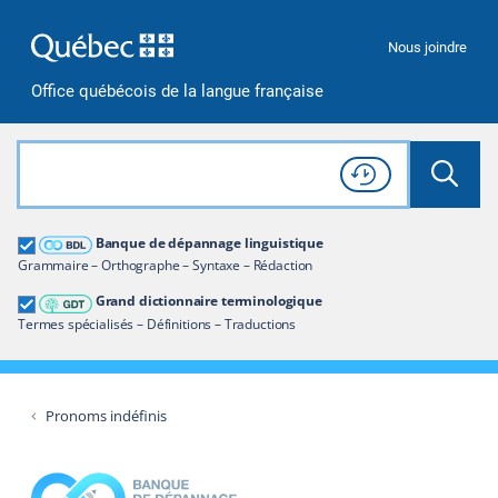
Passer à la recherche
Passer au contenu
Passer à la navigation
Nous joindre
Office québécois de la langue française
Rechercher dans tout le site
Lancer 
Consulter l'
Historique
de recherche
Grand dictionnaire terminologique
Banque de dépannage linguistique
Restreindre aux termes
Grammaire – Orthographe – Syntaxe – Rédaction
Grand dictionnaire terminologique
Termes spécialisés – Définitions – Traductions
Pronoms indéfinis