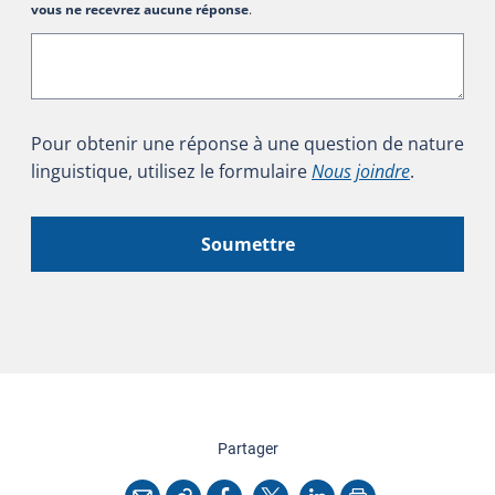
vous ne recevrez aucune réponse
.
Pour obtenir une réponse à une question de nature
linguistique, utilisez le formulaire
Nous joindre
.
Soumettre
cette page
Partager
Copier l'adresse
Imprimer
Courriel
Facebook
X
LinkedIn