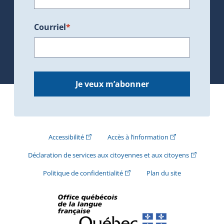
Courriel
*
Je veux m’abonner
(Cet hyperlien externe s'ouvrira dans une nouve
(Cet hyperlien exte
Accessibilité
Accès à l’information
(Cet hyperli
Déclaration de services aux citoyennes et aux citoyens
(Cet hyperlien externe s'ouvrira d
Politique de confidentialité
Plan du site