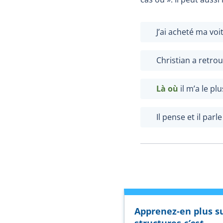
J’ai acheté ma vo
Christian a retro
Là où
il m’a le pl
Il pense et il parl
Apprenez-en plus su
structures
c’est…