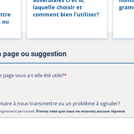
laquelle choisir et
gram
ttre
comment bien l’utiliser?
t ou
la page ou suggestion
te page vous a-t-elle été utile?
e page vous a-t-elle été utile?
*
aire à nous transmettre ou un problème à signaler?
nseignement personnel.
Prenez note que vous ne recevrez aucune réponse
.