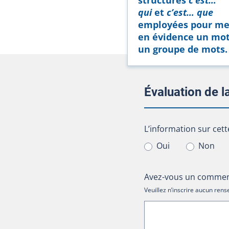
qui
et
c’est… que
employées pour me
en évidence un mo
un groupe de mots.
Évaluation de 
L’information sur cet
L’information sur cett
Oui
Non
Avez-vous un comment
Veuillez n’inscrire aucun re