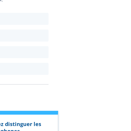
z distinguer les
phones