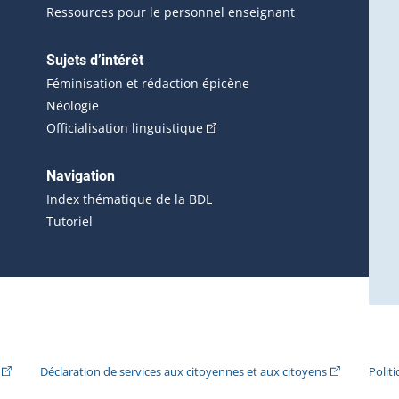
Ressources pour le personnel enseignant
Sujets d’intérêt
Féminisation et rédaction épicène
Néologie
(Cet hyperlien externe s'ouvrira 
Officialisation linguistique
rlien externe s'ouvrira dans une nouvelle fenêtre.)
 s'ouvrira dans une nouvelle fenêtre.)
erne s'ouvrira dans une nouvelle fenêtre.)
Navigation
ira dans une nouvelle fenêtre.)
Index thématique de la BDL
Tutoriel
ira dans une nouvelle fenêtre.)
(Cet hyperlien externe s'ouvrira dans une nouvelle fenêtre.)
(Cet hyperlie
Déclaration de services aux citoyennes et aux citoyens
Polit