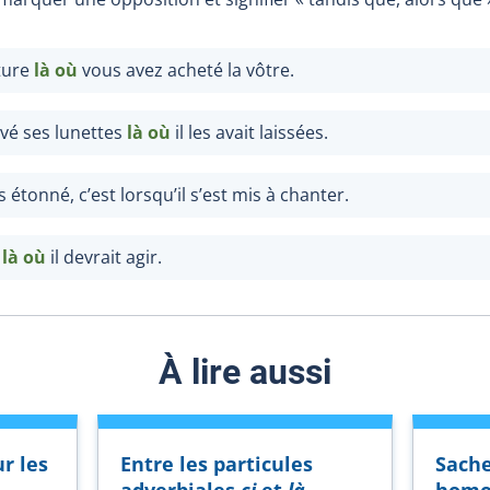
iture
là où
vous avez acheté la vôtre.
uvé ses lunettes
là où
il les avait laissées.
us étonné, c’est lorsqu’il s’est mis à chanter.
e
là où
il devrait agir.
À lire aussi
r les
Entre les particules
Sache
adverbiales
ci
et
là
,
homo