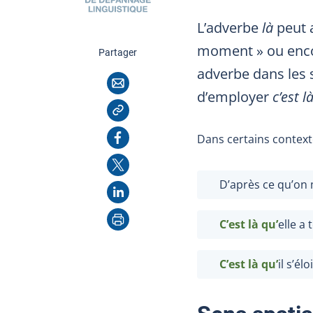
L’adverbe
là
peut a
moment » ou encor
cette page
Partager
adverbe dans les 
Courriel
d’employer
c’est l
Copier l'adresse
Facebook
Dans certains context
X
D’après ce qu’on 
LinkedIn
Imprimer
C’est là qu’
elle a
C’est là qu’
il s’é