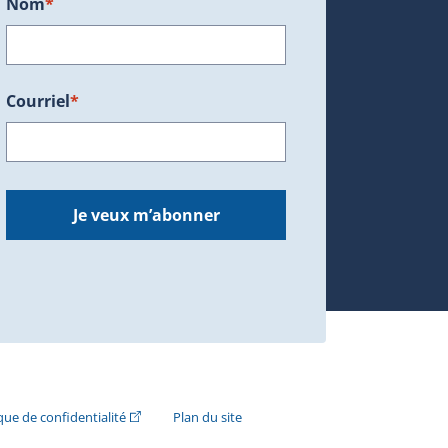
Nom
*
Courriel
*
dans une nouvelle fenêtre.)
Je veux m’abonner
n externe s'ouvrira dans une nouvelle fenêtre.)
(Cet hyperlien externe s'ouvrira dans une nouvelle fenê
ique de confidentialité
Plan du site