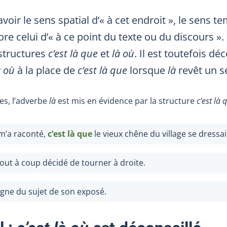
voir le sens spatial d’« à cet endroit », le sens te
e celui d’« à ce point du texte ou du discours ».
structures
c’est là que
et
là où
. Il est toutefois dé
à où
à la place de
c’est là que
lorsque
là
revêt un se
es, l’adverbe
là
est mis en évidence par la structure
c’est là 
m’a raconté,
c’est là que
le vieux chêne du village se dressait
 tout à coup décidé de tourner à droite.
loigne du sujet de son exposé.