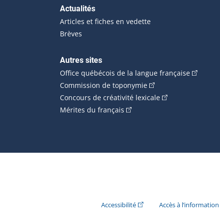
Actualités
Articles et fiches en vedette
Brèves
Autres sites
(Cet hype
Office québécois de la langue française
(Cet hyperlien externe
Commission de toponymie
(Cet hyperlien ext
Concours de créativité lexicale
(Cet hyperlien externe s'ouvr
Mérites du français
(Cet hyperlien externe s'ouvr
Accessibilité
Accès à l’information