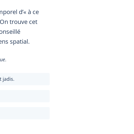
mporel d’« à ce
 On trouve cet
conseillé
ns spatial.
que
.
 jadis.