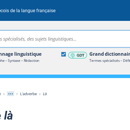
cois de la langue française
Rechercher dans tout le site
ire terminologique
nage linguistique
Grand dictionnai
e – Syntaxe – Rédaction
Termes spécialisés – Défi
Afficher les niveaux intermédiaires
e
L’adverbe
Là
e
là