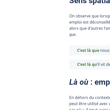
Sens spatia
On observe que lors
emploi est déconseillé
alors que d’autres l’
que
.
C’est là que
nous 
C’est là qu’
il vit 
Là où
: emp
En dehors du context
peut être utilisé avec 
cas où ». Il peut auss