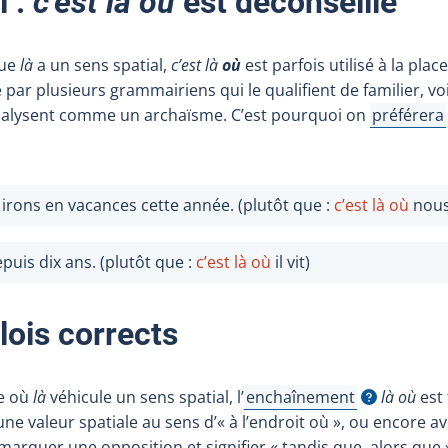
l :
c’est là où
est déconseillé
que
là
a un sens spatial,
c’est là
où
est parfois utilisé à la plac
 par plusieurs grammairiens qui le qualifient de familier, v
analysent comme un archaïsme. C’est pourquoi on
préférera
Afficher l
irons en vacances cette année. (plutôt que :
c’est là où
nous
depuis dix ans. (plutôt que :
c’est là où
il vit)
lois corrects
e où
là
véhicule un sens spatial,
l’
enchaînement
là où
est 
Afficher l'infobulle
une valeur spatiale au sens d’« à l’endroit où », ou encore av
i marquer une opposition et signifier « tandis que, alors que 