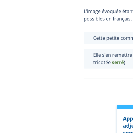
L’image évoquée étant
possibles en français
Cette petite com
Elle s’en remettra
tricotée
serré
)
App
adj
com