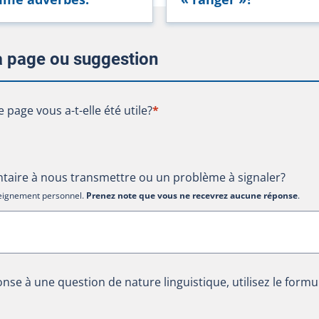
la page ou suggestion
te page vous a-t-elle été utile?
e page vous a-t-elle été utile?
*
aire à nous transmettre ou un problème à signaler?
nseignement personnel.
Prenez note que vous ne recevrez aucune réponse
.
nse à une question de nature linguistique, utilisez le formu