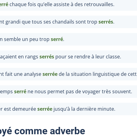
erré
chaque fois qu’elle assiste à des retrouvailles.
ent grandi que tous ses chandails sont trop
serré
s
.
n semble un peu trop
serré
.
laçaient en rangs
serrés
pour se rendre à leur classe.
t fait une analyse
serrée
de la situation linguistique de cett
 temps
serré
ne nous permet pas de voyager très souvent.
cer est demeurée
serrée
jusqu’à la dernière minute.
yé comme adverbe