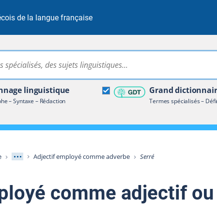
cois de la langue française
Rechercher dans tout le site
ire terminologique
nage linguistique
Grand dictionnai
e – Syntaxe – Rédaction
Termes spécialisés – Défi
Afficher les niveaux intermédiaires
e
Adjectif employé comme adverbe
Serré
loyé comme adjectif ou