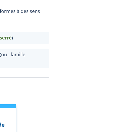
formes à des sens
serré
)
 (ou : famille
de