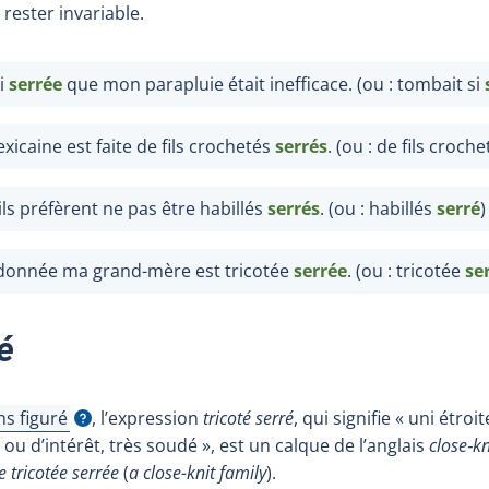
ester invariable.
i
serrée
que mon parapluie était inefficace. (ou : tombait si
icaine est faite de fils crochetés
serrés
. (ou : de fils croche
ils préfèrent ne pas être habillés
serrés
. (ou : habillés
serré
)
 donnée ma grand-mère est tricotée
serrée
. (ou : tricotée
se
é
ns figuré
, l’expression
tricoté serré
, qui signifie « uni étro
icher l'infobulle
 ou d’intérêt, très soudé », est un calque de l’anglais
close‑kn
e tricotée serrée
(
a close-knit
family
).