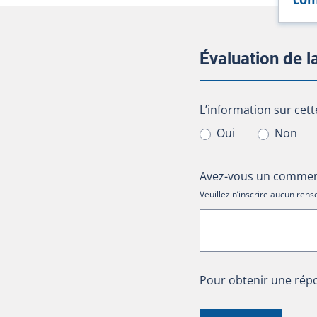
Évaluation de 
L’information sur cet
L’information sur cett
Oui
Non
Avez-vous un comment
Veuillez n’inscrire aucun re
Pour obtenir une répo