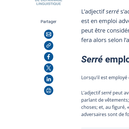
L’adjectif
serré
s’a
est en emploi adve
cette page
Partager
peut être considé
Courriel
fera alors selon l’
Copier l'adresse
Facebook
Serré
emplo
X
Lorsqu’il est employé
LinkedIn
Imprimer
L’adjectif
serré
peut avo
parlant de vêtements;
choses; et, au figuré, 
adversaires sont de fo