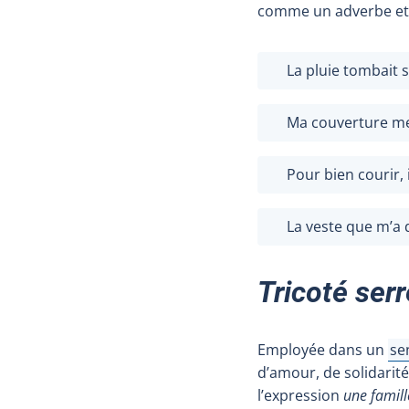
comme un adverbe et r
La pluie tombait s
Ma couverture mex
Pour bien courir, 
La veste que m’a
Tricoté serr
Employée dans un
se
Aff
d’amour, de solidarité
l’expression
une famill