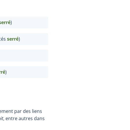
serré
)
tés
serré
)
rré
)
itement par des liens
it
, entre autres dans