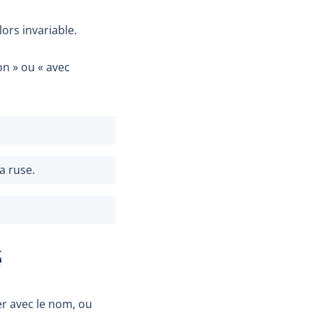
ors invariable.
on » ou « avec
a ruse.
é
r avec le nom, ou