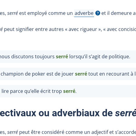
tes,
serré
est employé comme un
adverbe
et il demeure al
Afficher l'infobulle
ré
peut signifier entre autres « avec rigueur », « avec concisi
 nous discutons toujours
serré
lorsqu’il s’agit de politique.
e champion de poker est de jouer
serré
tout en recourant à l
a lire parce qu’elle écrit trop
serré
.
ectivaux ou adverbiaux de
serr
tes,
serré
peut être considéré comme un adjectif et s’accorde