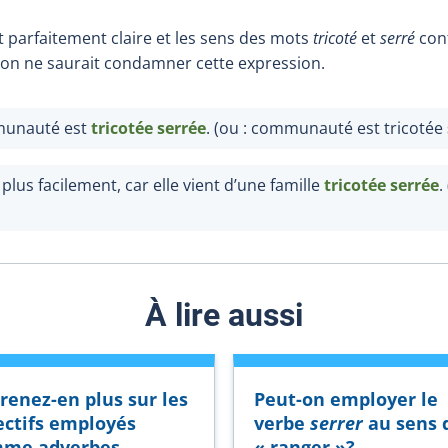
 parfaitement claire et les sens des mots
tricoté
et
serré
con
, on ne saurait condamner cette expression.
munauté est
tricotée serrée
. (ou : communauté est tricotée
 plus facilement, car elle vient d’une famille
tricotée serrée
.
À lire aussi
renez-en plus sur les
Peut-on employer le
ectifs employés
verbe
serrer
au sens 
me adverbes.
« ranger »?