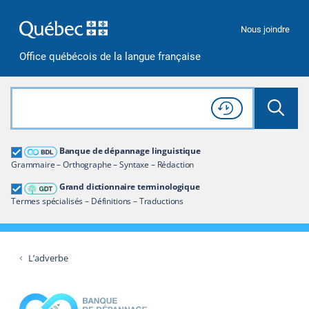
Passer à la recherche
Passer au contenu
Passer à la navigation
Nous joindre
Office québécois de la langue française
Rechercher dans tout le site
Lancer 
Consulter l'
Historique
de recherche
Grand dictionnaire terminologique
Banque de dépannage linguistique
Restreindre aux termes
Grammaire – Orthographe – Syntaxe – Rédaction
Grand dictionnaire terminologique
Termes spécialisés – Définitions – Traductions
L’adverbe