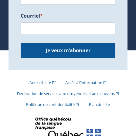
Courriel
*
Je veux m’abonner
(Cet hyperlien externe s'ouvrira dans une nouve
(Cet hyperlien exte
Accessibilité
Accès à l’information
(Cet hyperli
Déclaration de services aux citoyennes et aux citoyens
(Cet hyperlien externe s'ouvrira d
Politique de confidentialité
Plan du site