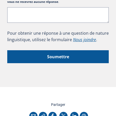
vous ne recevrez aucune réponse
.
Pour obtenir une réponse à une question de nature
linguistique, utilisez le formulaire
Nous joindre
.
Soumettre
cette page
Partager
Copier l'adresse
Imprimer
Courriel
Facebook
X
LinkedIn