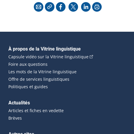
Copier l'adresse
Imprimer
Courriel
Facebook
X
LinkedIn
Navigation principale
À propos de la Vitrine linguistique
(Cet hyperlien externe
Capsule vidéo sur la Vitrine linguistique
Foire aux questions
Les mots de la Vitrine linguistique
Offre de services linguistiques
Politiques et guides
Actualités
Articles et fiches en vedette
Brèves