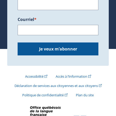
Courriel
*
Je veux m’abonner
(Cet hyperlien externe s'ouvrira dans une nouve
(Cet hyperlien exte
Accessibilité
Accès à l’information
(Cet hyperli
Déclaration de services aux citoyennes et aux citoyens
(Cet hyperlien externe s'ouvrira d
Politique de confidentialité
Plan du site