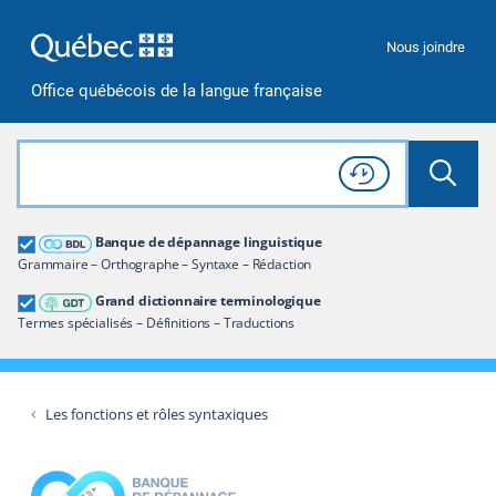
Passer à la recherche
Passer au contenu
Passer à la navigation
Nous joindre
Office québécois de la langue française
Rechercher dans tout le site
Lancer 
Consulter l'
Historique
de recherche
Grand dictionnaire terminologique
Banque de dépannage linguistique
Restreindre aux termes
Grammaire – Orthographe – Syntaxe – Rédaction
Grand dictionnaire terminologique
Termes spécialisés – Définitions – Traductions
Les fonctions et rôles syntaxiques