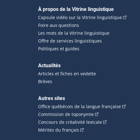
Navigation principale
À propos de la Vitrine linguistique
(Cet hyp
Capsule vidéo sur la Vitrine linguistique
Foire aux questions
Les mots de la Vitrine linguistique
Offre de services linguistiques
Politiques et guides
Actualités
Articles et fiches en vedette
Brèves
Autres sites
(Cet hype
Office québécois de la langue française
(Cet hyperlien externe
Commission de toponymie
(Cet hyperlien ext
Concours de créativité lexicale
(Cet hyperlien externe s'ouvr
Mérites du français