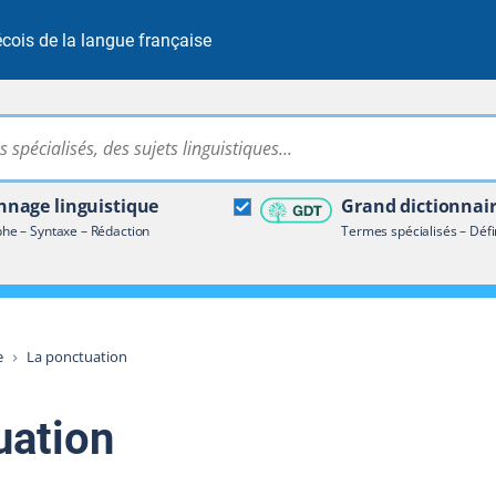
cois de la langue française
Rechercher dans tout le site
ire terminologique
nage linguistique
Grand dictionnai
e – Syntaxe – Rédaction
Termes spécialisés – Défi
e
La ponctuation
uation