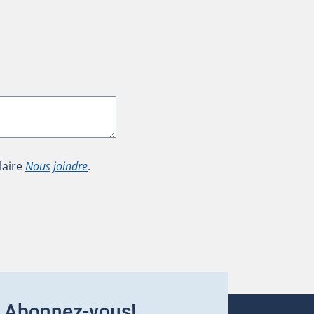
laire
Nous joindre
.
Abonnez-vous!