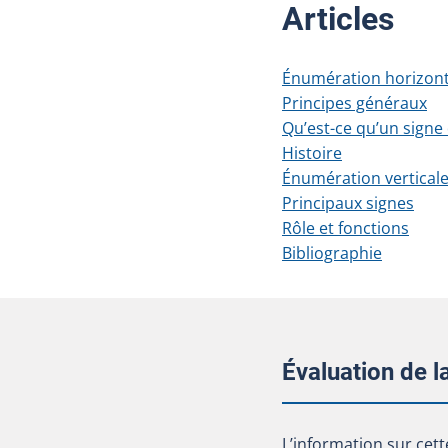
Articles
Énumération horizont
Principes généraux
Qu’est-ce qu’un signe
Histoire
Énumération vertical
Principaux signes
Rôle et fonctions
Bibliographie
Évaluation de 
L’information sur cet
L’information sur cett