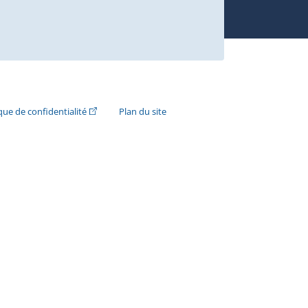
n externe s'ouvrira dans une nouvelle fenêtre.)
(Cet hyperlien externe s'ouvrira dans une nouvelle fenê
ique de confidentialité
Plan du site
e s'ouvrira dans une nouvelle fenêtre.)