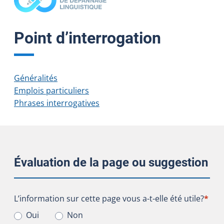
Point d’interrogation
Généralités
Emplois particuliers
Phrases interrogatives
Évaluation de la page ou suggestion
L’information sur cette page vous a-t-elle été utile?
L’information sur cette page vous a-t-elle été utile?
*
Oui
Non