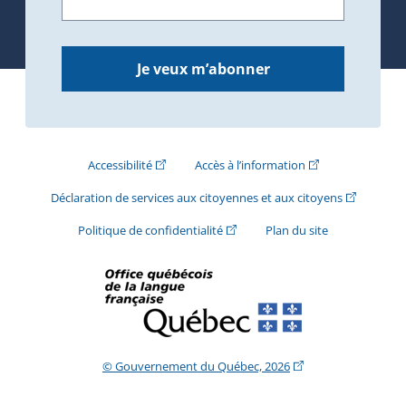
Je veux m’abonner
(Cet hyperlien externe s'ouvrira dans une nouve
(Cet hyperlien exte
Accessibilité
Accès à l’information
(Cet hyperli
Déclaration de services aux citoyennes et aux citoyens
(Cet hyperlien externe s'ouvrira d
Politique de confidentialité
Plan du site
(Cet hyperlien extern
© Gouvernement du Québec, 2026