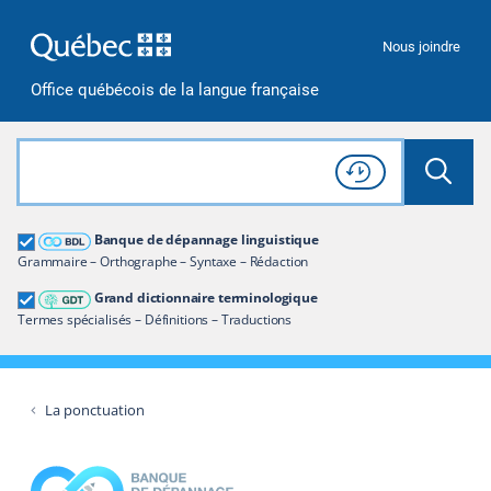
Passer à la recherche
Passer au contenu
Passer à la navigation
Nous joindre
Office québécois de la langue française
Rechercher dans tout le site
Lancer 
Consulter l'
Historique
de recherche
Grand dictionnaire terminologique
Banque de dépannage linguistique
Restreindre aux termes
Grammaire – Orthographe – Syntaxe – Rédaction
Grand dictionnaire terminologique
Termes spécialisés – Définitions – Traductions
La ponctuation