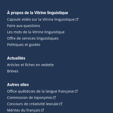
Navigation principale
À propos de la Vitrine linguistique
(Cet hyperlien externe
Capsule vidéo sur la Vitrine linguistique
Foire aux questions
Les mots de la Vitrine linguistique
Offre de services linguistiques
Politiques et guides
Actualités
Articles et fiches en vedette
Brèves
Autres sites
(Cet hyperlien externe 
Office québécois de la langue française
(Cet hyperlien externe s'ouvrira dan
Commission de toponymie
(Cet hyperlien externe s'ouvrira
Concours de créativité lexicale
(Cet hyperlien externe s'ouvrira dans une n
Mérites du français