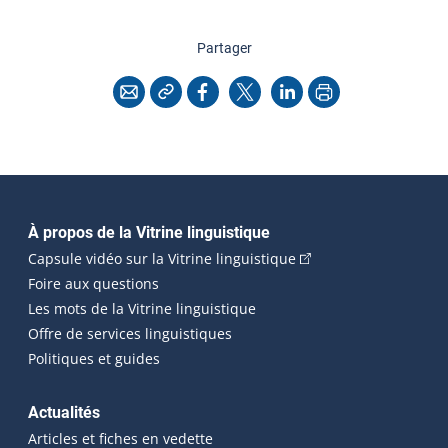
cette page
Partager
Copier l'adresse
Imprimer
Courriel
Facebook
X
LinkedIn
Navigation principale
À propos de la Vitrine linguistique
(Cet hyperlien externe
Capsule vidéo sur la Vitrine linguistique
Foire aux questions
Les mots de la Vitrine linguistique
Offre de services linguistiques
Politiques et guides
Actualités
Articles et fiches en vedette