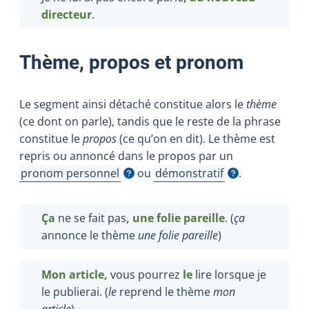
directeur
.
Thème, propos et pronom
Le segment ainsi détaché constitue alors le
thème
(ce dont on parle), tandis que le reste de la phrase
constitue le
propos
(ce qu’on en dit). Le thème est
repris ou annoncé dans le propos par un
pronom personnel
ou
démonstratif
.
Afficher l'infobulle
Afficher l'infobulle
Ça
ne se fait pas
, une folie pareille
. (
ça
annonce le thème
une folie pareille
)
Mon article,
vous pourrez
le
lire lorsque je
le publierai. (
le
reprend le thème
mon
article
)