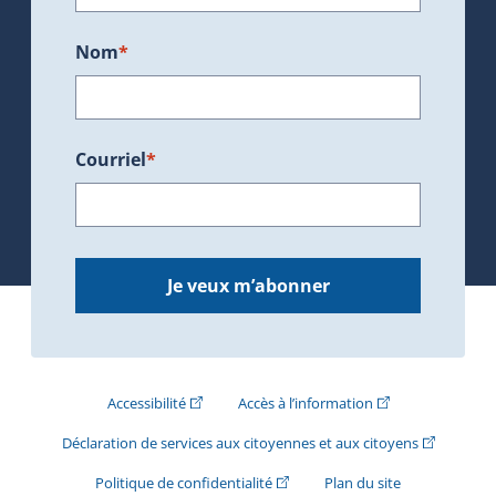
Nom
*
Courriel
*
Je veux m’abonner
(Cet hyperlien externe s'ouvrira dans une nouve
(Cet hyperlien exte
Accessibilité
Accès à l’information
(Cet hyperli
Déclaration de services aux citoyennes et aux citoyens
(Cet hyperlien externe s'ouvrira d
Politique de confidentialité
Plan du site