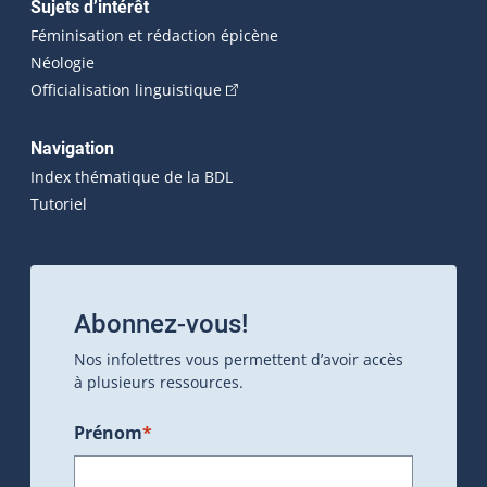
Sujets d’intérêt
Féminisation et rédaction épicène
Néologie
(Cet hyperlien externe s'ouvrira dan
Officialisation linguistique
Navigation
Index thématique de la BDL
Tutoriel
Abonnez-vous!
Nos infolettres vous permettent d’avoir accès
à plusieurs ressources.
Prénom
*