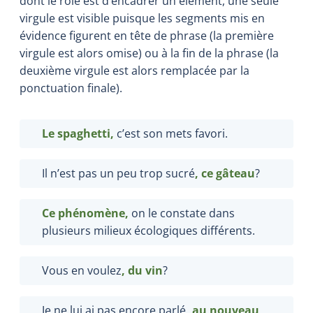
dont le rôle est d’encadrer un élément, une seule
virgule est visible puisque les segments mis en
évidence figurent en tête de phrase (la première
virgule est alors omise) ou à la fin de la phrase (la
deuxième virgule est alors remplacée par la
ponctuation finale).
Le spaghetti,
c’est son mets favori.
Il n’est pas un peu trop sucré
, ce
gâteau
?
Ce phénomène,
on le constate dans
plusieurs milieux écologiques différents.
Vous en voulez
,
du
vin
?
Je ne lui ai pas encore parlé
, au nouveau