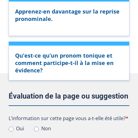
Apprenez-en davantage sur la reprise
pronominale.
Qu’est-ce qu’un pronom tonique et
comment participe-t-il à la mise en
évidence?
Évaluation de la page ou suggestion
L’information sur cette page vous a-t-elle été utile?
L’information sur cette page vous a-t-elle été utile?
*
Oui
Non