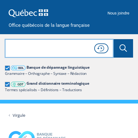
Passer à la recherche
Passer au contenu
Passer à la navigation
Nous joindre
Office québécois de la langue française
Rechercher dans tout le site
Lancer 
Consulter l'
Historique
de recherche
Grand dictionnaire terminologique
Banque de dépannage linguistique
Restreindre aux termes
Grammaire – Orthographe – Syntaxe – Rédaction
Grand dictionnaire terminologique
Termes spécialisés – Définitions – Traductions
Virgule