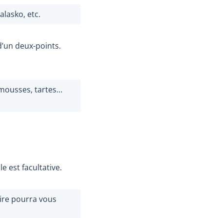
lasko, etc.
d’un deux-points.
 mousses, tartes…
 est facultative.
ire pourra vous