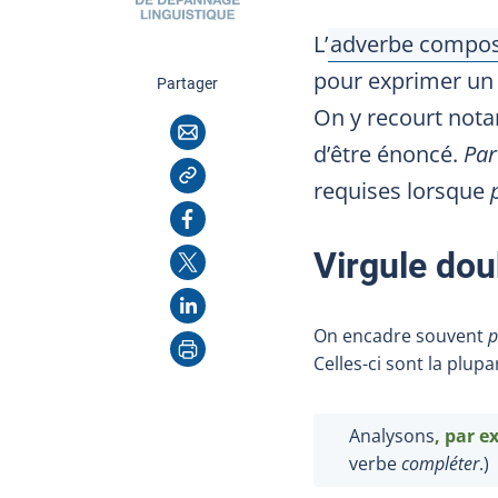
L’
adverbe compo
Afficher l'infob
pour exprimer un 
cette page
Partager
On y recourt nota
Courriel
d’être énoncé.
Par
Copier l'adresse
requises lorsque
Facebook
X
Virgule do
LinkedIn
On encadre souvent
p
Imprimer
Celles-ci sont la plupa
Analysons
, par e
verbe
compléter
.)