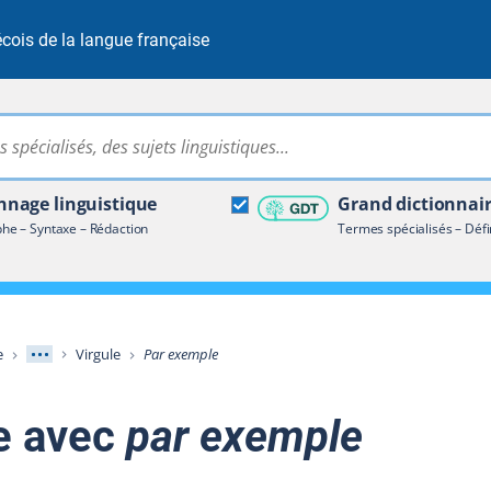
cois de la langue française
Rechercher dans tout le site
ire terminologique
nage linguistique
Grand dictionnai
e – Syntaxe – Rédaction
Termes spécialisés – Défi
Afficher les niveaux intermédiaires
e
Virgule
Par exemple
le avec
par exemple