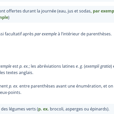
nt offertes durant la journée (eau, jus et sodas
, par exemp
mple
)
si facultatif après
par exemple
à l’intérieur de parenthèses.
xemple
est
p.
ex.
; les abréviations latines
e.
g.
(
exempli gratia
)
es textes anglais.
ement
p.
ex.
entre parenthèses avant une énumération, et on n
deux-points.
 des légumes verts (
p.
ex.
brocoli, asperges ou épinards).