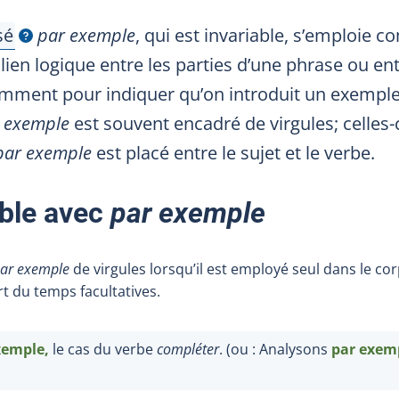
s
é
par exemple
, qui est invariable, s’emploie 
ulle
lien logique entre les parties d’une phrase ou en
mment pour indiquer qu’on introduit un exemple 
 exemple
est souvent encadré de virgules; celles-c
par exemple
est placé entre le sujet et le verbe.
uble avec
par exemple
ar exemple
de virgules lorsqu’il est employé seul dans le co
rt du temps facultatives.
xemple,
le cas du verbe
compléter
. (ou
: Analysons
par exem