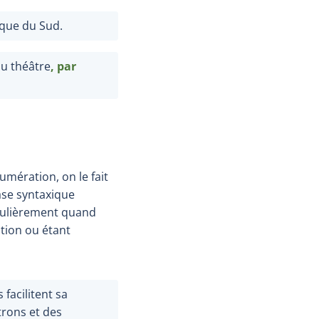
ique du Sud.
 au théâtre
, par
umération, on le fait
rase syntaxique
culièrement quand
ation ou étant
 facilitent sa
trons et des