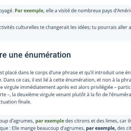
voyagé.
Par exemple,
elle a visité de nombreux pays d’Amér
ctivités culturelles te changerait les idées; tu pourrais aller
ire une énumération
st placé dans le corps d’une phrase et qu’il introduit une én
. Dans ce cas, il est lié à cette énumération, et non à la ph
e virgule immédiatement après est alors privilégiée
– parti
rte
–, la deuxième virgule venant plutôt à la fin de l’énumér
tuation finale.
coup d’agrumes
, par exemple
des citrons et des limes, car ils
 que
: Elle mange beaucoup d’agrumes,
par exemple,
des ci