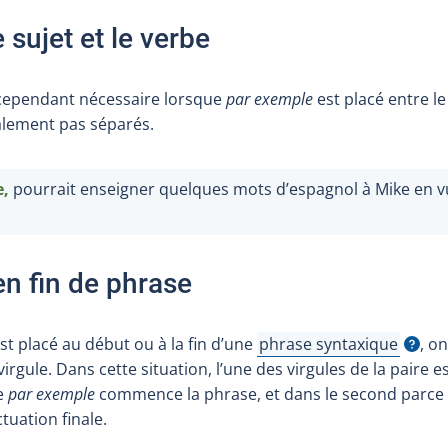
 sujet et le verbe
 cependant nécessaire lorsque
par exemple
est placé entre le 
alement pas séparés.
e,
pourrait enseigner quelques mots d’espagnol à Mike en v
en fin de phrase
st placé au début ou à la fin d’une
phrase syntaxique
,
on 
Afficher l'infobulle
irgule. Dans cette situation, l’une des virgules de la paire e
e
par exemple
commence la phrase, et dans le second parce q
tuation finale.