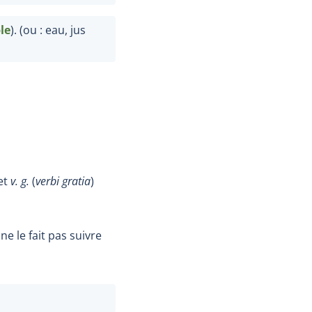
le
). (ou
: eau, jus
 et
v.
g.
(
verbi gratia
)
e le fait pas suivre