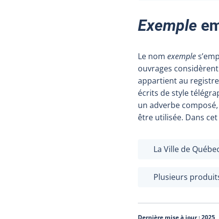
Exemple
em
Le nom
exemple
s’emp
ouvrages considèrent 
appartient au registre
écrits de style télég
un adverbe composé, i
être utilisée. Dans ce
La Ville de Québ
Plusieurs produits
Dernière mise à jour :
2025