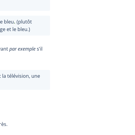
le bleu
.
(plutôt
ge et le bleu.)
vant
par exemple
s’il
: la télévision, une
rès.