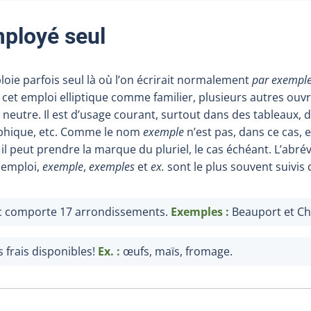
ployé seul
loie parfois seul là où l’on écrirait normalement
par exempl
cet emploi elliptique comme familier, plusieurs autres ouvr
 neutre. Il est d’usage courant, surtout dans des tableaux, 
raphique, etc. Comme le nom
exemple
n’est pas, dans ce cas,
l peut prendre la marque du pluriel, le cas échéant. L’abré
t emploi,
exemple
,
exemples
et
ex.
sont le plus souvent suivis
ec comporte 17 arrondissements.
Exemples
:
Beauport et Ch
 frais disponibles!
Ex.
:
œufs, maïs, fromage.