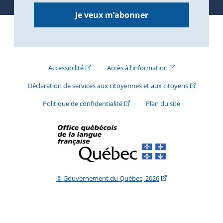
Je veux m’abonner
(Cet hyperlien externe s'ouvrira dans une nouve
(Cet hyperlien exte
Accessibilité
Accès à l’information
(Cet hyperli
Déclaration de services aux citoyennes et aux citoyens
(Cet hyperlien externe s'ouvrira d
Politique de confidentialité
Plan du site
(Cet hyperlien extern
© Gouvernement du Québec, 2026