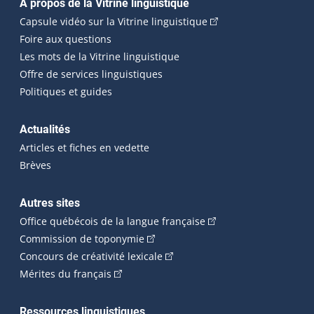
Navigation principale
À propos de la Vitrine linguistique
(Cet hyperlien externe
Capsule vidéo sur la Vitrine linguistique
Foire aux questions
Les mots de la Vitrine linguistique
Offre de services linguistiques
Politiques et guides
Actualités
Articles et fiches en vedette
Brèves
Autres sites
(Cet hyperlien externe 
Office québécois de la langue française
(Cet hyperlien externe s'ouvrira dan
Commission de toponymie
(Cet hyperlien externe s'ouvrira
Concours de créativité lexicale
(Cet hyperlien externe s'ouvrira dans une n
Mérites du français
Ressources linguistiques