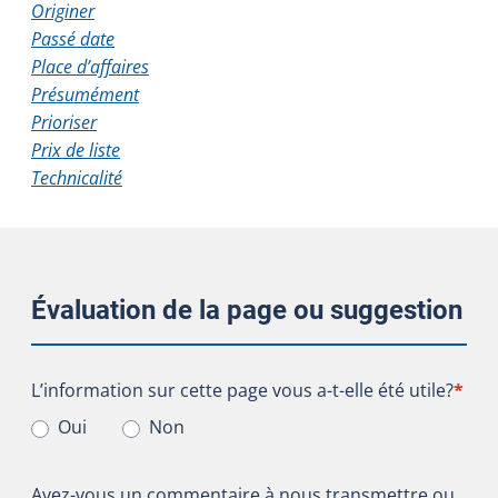
Originer
Passé date
Place d’affaires
Présumément
Prioriser
Prix de liste
Technicalité
Évaluation de la page ou suggestion
L’information sur cette page vous a-t-elle été utile?
L’information sur cette page vous a-t-elle été utile?
*
Oui
Non
Avez-vous un commentaire à nous transmettre ou