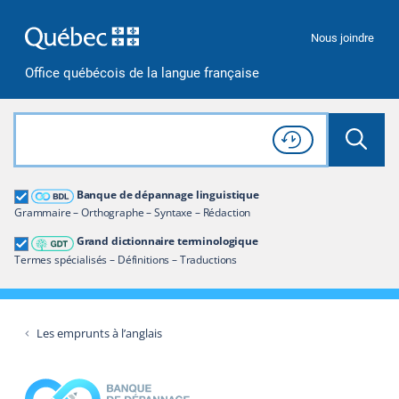
Passer à la recherche
Passer au contenu
Passer à la navigation
Nous joindre
Office québécois de la langue française
Rechercher dans tout le site
Lancer 
Consulter l'
Historique
de recherche
Grand dictionnaire terminologique
Banque de dépannage linguistique
Restreindre aux termes
Grammaire – Orthographe – Syntaxe – Rédaction
Grand dictionnaire terminologique
Termes spécialisés – Définitions – Traductions
Les emprunts à l’anglais