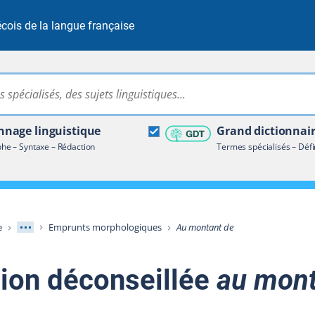
cois de la langue française
Rechercher dans tout le site
ire terminologique
nage linguistique
Grand dictionnai
e – Syntaxe – Rédaction
Termes spécialisés – Défi
Afficher les niveaux intermédiaires
e
Emprunts morphologiques
Au montant de
sion déconseillée
au mont