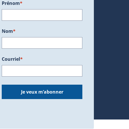
Prénom
*
ans une nouvelle fenêtre.)
Nom
*
Courriel
*
dans une nouvelle fenêtre.)
Je veux m’abonner