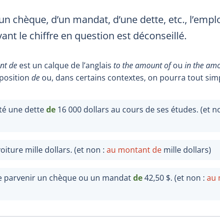
un chèque, d’un mandat, d’une dette, etc., l’emplo
ant le chiffre en question est déconseillé.
nt de
est un calque de l’anglais
to the amount of
ou
in the am
éposition
de
ou, dans certains contextes, on pourra tout sim
cté une dette
de
16
000 dollars au cours de ses études. (et n
iture mille dollars. (et non :
au montant de
mille dollars)
ire parvenir un chèque ou un mandat
de
42,50 $. (et non :
au 