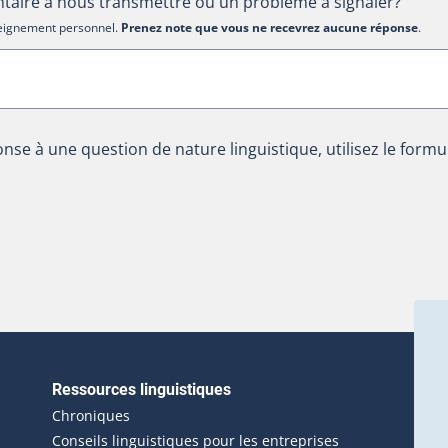
aire à nous transmettre ou un problème à signaler?
nseignement personnel.
Prenez note que vous ne recevrez aucune réponse
.
nse à une question de nature linguistique, utilisez le formu
Ressources linguistiques
erlien externe s'ouvrira dans une nouvelle fenêtre.)
Chroniques
Conseils linguistiques pour les entreprises