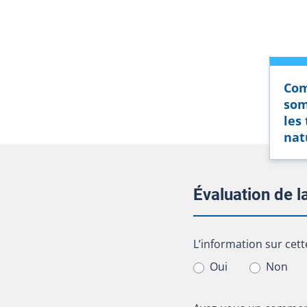
Com
som
les
nat
Évaluation de 
L’information sur cet
L’information sur cett
Oui
Non