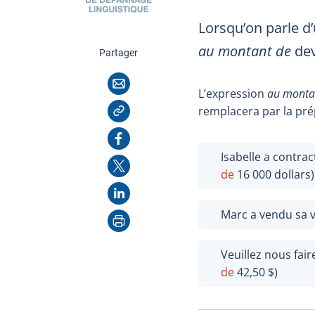
Lorsqu’on parle d’
au montant de
dev
cette page
Partager
Courriel
L’expression
au monta
Copier l'adresse
remplacera par la pr
Facebook
Isabelle a contra
X
de
16
000 dollars)
LinkedIn
Marc a vendu sa vo
Imprimer
Veuillez nous fa
de
42,50 $)