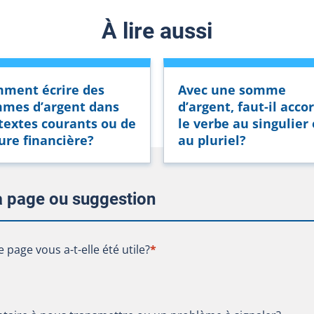
À lire aussi
ment écrire des
Avec une somme
mes d’argent dans
d’argent, faut-il acco
 textes courants ou de
le verbe
au singulier
ure financière?
au pluriel?
la page ou suggestion
te page vous a-t-elle été utile?
e page vous a-t-elle été utile?
*