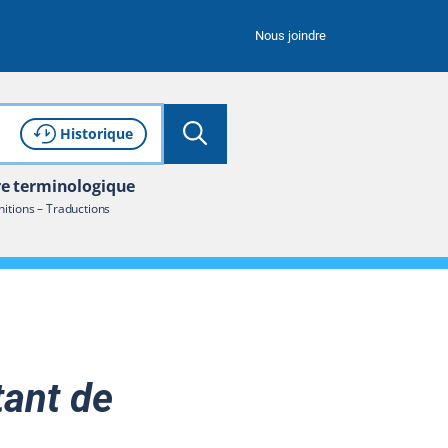
Nous joindre
Lancer la recherche
Consulter l'
de recherche
Historique
re terminologique
nitions – Traductions
ant de