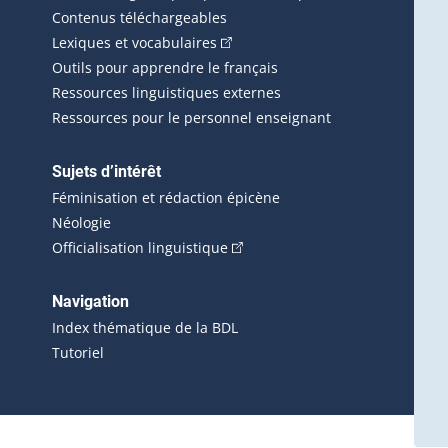
Contenus téléchargeables
(Cet hyperlien externe s'ouvrira d
Lexiques et vocabulaires
Outils pour apprendre le français
Ressources linguistiques externes
Ressources pour le personnel enseignant
Sujets d’intérêt
Féminisation et rédaction épicène
Néologie
(Cet hyperlien externe s'ouvrira 
Officialisation linguistique
rlien externe s'ouvrira dans une nouvelle fenêtre.)
 s'ouvrira dans une nouvelle fenêtre.)
erne s'ouvrira dans une nouvelle fenêtre.)
Navigation
ira dans une nouvelle fenêtre.)
Index thématique de la BDL
Tutoriel