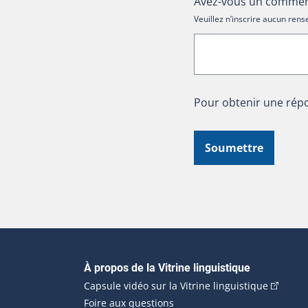
Avez-vous un comment
Veuillez n’inscrire aucun re
Pour obtenir une répo
Soumettre
Navigation principale
À propos de la Vitrine linguistique
(Cet hyp
Capsule vidéo sur la Vitrine linguistique
Foire aux questions