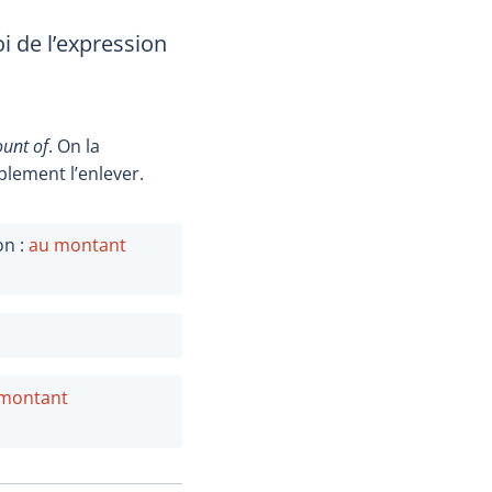
i de l’expression
ount of
. On la
plement l’enlever.
on :
au montant
montant