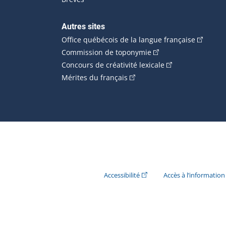
Autres sites
(Cet hype
Office québécois de la langue française
(Cet hyperlien externe
Commission de toponymie
(Cet hyperlien ext
Concours de créativité lexicale
(Cet hyperlien externe s'ouvr
Mérites du français
(Cet hyperlien externe s'ouvr
Accessibilité
Accès à l’information