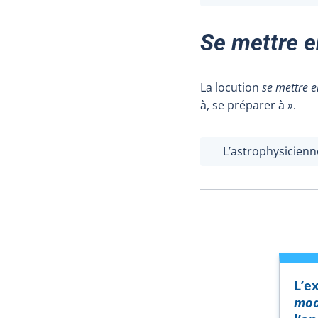
Se mettre e
La locution
se mettre e
à, se préparer à ».
L’astrophysicien
L’e
mo