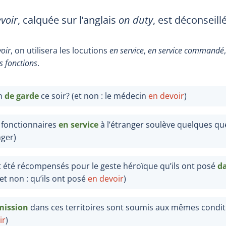
voir
, calquée sur l’anglais
on duty
, est déconseill
oir
, on utilisera les locutions
en service
,
en service commandé
s fonctions
.
in
de garde
ce soir? (et non : le médecin
en devoir
)
 fonctionnaires
en service
à l’étranger soulève quelques que
nger)
nt été récompensés pour le geste héroïque qu’ils ont posé
da
(et non : qu’ils ont posé
en devoir
)
mission
dans ces territoires sont soumis aux mêmes conditio
ir
)