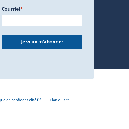
Courriel
*
dans une nouvelle fenêtre.)
Je veux m’abonner
n externe s'ouvrira dans une nouvelle fenêtre.)
(Cet hyperlien externe s'ouvrira dans une nouvelle fenê
ique de confidentialité
Plan du site