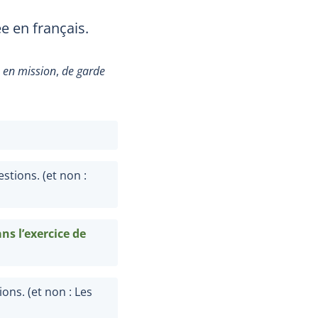
ée en français.
,
en mission
,
de garde
stions. (et non :
ns l’exercice de
ns. (et non : Les