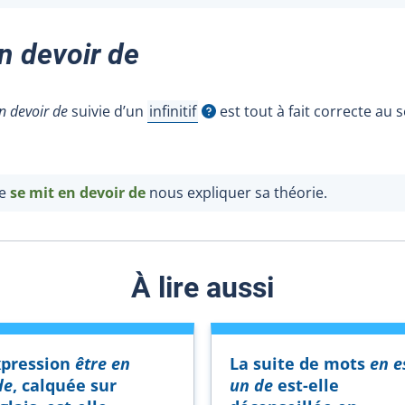
n devoir de
n devoir de
suivie d’un
infinitif
est tout à fait correcte au 
Afficher l'infobulle
ne
se mit en devoir de
nous expliquer sa théorie.
À lire aussi
xpression
être en
La suite de mots
en e
de
, calquée sur
un de
est-elle