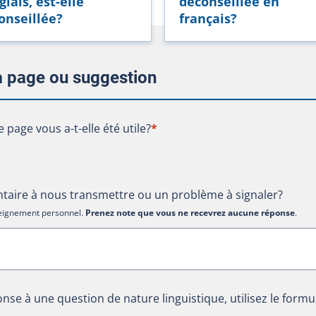
glais, est-elle
déconseillée en
onseillée?
français?
la page ou suggestion
te page vous a-t-elle été utile?
e page vous a-t-elle été utile?
*
aire à nous transmettre ou un problème à signaler?
nseignement personnel.
Prenez note que vous ne recevrez aucune réponse
.
nse à une question de nature linguistique, utilisez le formu