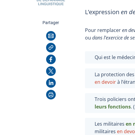
L’expression
en de
cette page
Partager
Pour remplacer
en dev
Courriel
ou
dans l’exercice de se
Copier l'adresse
Qui est le médec
Facebook
X
La protection des
LinkedIn
en devoir
à l’étra
Imprimer
Trois policiers o
leurs fonctions
. 
Les militaires
en 
militaires
en devo