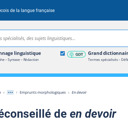
cois de la langue française
Rechercher dans tout le site
ire terminologique
nage linguistique
Grand dictionnai
e – Syntaxe – Rédaction
Termes spécialisés – Défi
Afficher les niveaux intermédiaires
e
Emprunts morphologiques
En devoir
éconseillé de
en devoir