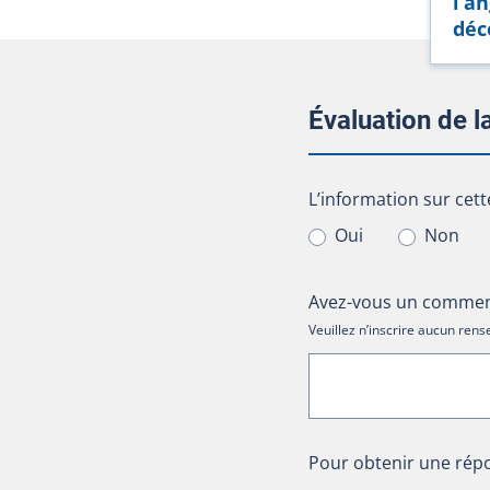
l’an
déc
Évaluation de 
L’information sur cet
L’information sur cett
Oui
Non
Avez-vous un comment
Veuillez n’inscrire aucun re
Pour obtenir une répo