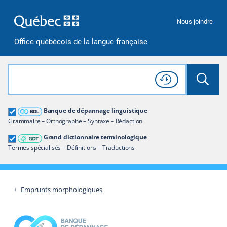
Passer à la recherche
Passer au contenu
Passer à la navigation
Nous joindre
Office québécois de la langue française
Rechercher dans tout le site
Lancer 
Consulter l'
Historique
de recherche
Grand dictionnaire terminologique
Banque de dépannage linguistique
Restreindre aux termes
Grammaire – Orthographe – Syntaxe – Rédaction
Grand dictionnaire terminologique
Termes spécialisés – Définitions – Traductions
Emprunts morphologiques