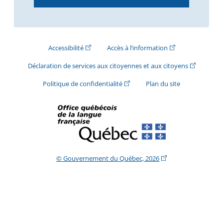
(Cet hyperlien externe s'ouvrira dans une nouve
(Cet hyperlien exte
Accessibilité
Accès à l’information
(Cet hyperli
Déclaration de services aux citoyennes et aux citoyens
(Cet hyperlien externe s'ouvrira d
Politique de confidentialité
Plan du site
(Cet hyperlien extern
© Gouvernement du Québec, 2026