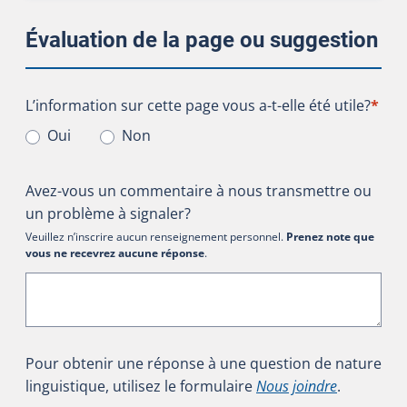
Évaluation de la page ou suggestion
L’information sur cette page vous a-t-elle été utile?
L’information sur cette page vous a-t-elle été utile?
*
Oui
Non
Avez-vous un commentaire à nous transmettre ou
un problème à signaler?
Veuillez n’inscrire aucun renseignement personnel.
Prenez note que
vous ne recevrez aucune réponse
.
Pour obtenir une réponse à une question de nature
linguistique, utilisez le formulaire
Nous joindre
.