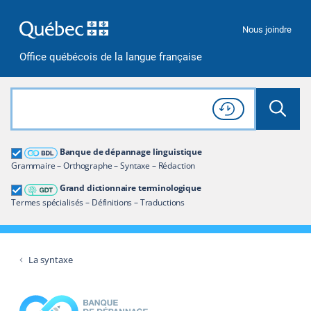
Passer à la recherche
Passer au contenu
Passer à la navigation
Nous joindre
Office québécois de la langue française
Rechercher dans tout le site
Lancer 
Consulter l'
Historique
de recherche
Grand dictionnaire terminologique
Banque de dépannage linguistique
Restreindre aux termes
Grammaire – Orthographe – Syntaxe – Rédaction
Grand dictionnaire terminologique
Termes spécialisés – Définitions – Traductions
La syntaxe