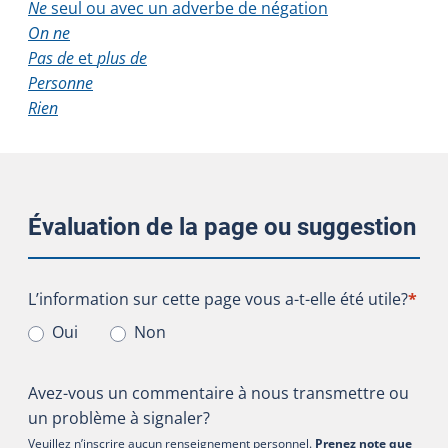
Ne
seul ou avec un adverbe de négation
On ne
Pas de
et
plus de
Personne
Rien
Évaluation de la page ou suggestion
L’information sur cette page vous a-t-elle été utile?
L’information sur cette page vous a-t-elle été utile?
*
Oui
Non
Avez-vous un commentaire à nous transmettre ou
un problème à signaler?
Veuillez n’inscrire aucun renseignement personnel.
Prenez note que