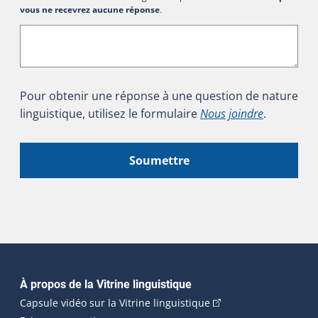
vous ne recevrez aucune réponse
.
Pour obtenir une réponse à une question de nature
linguistique, utilisez le formulaire
Nous joindre
.
Soumettre
Navigation principale
À propos de la Vitrine linguistique
(Cet hyperlien externe
Capsule vidéo sur la Vitrine linguistique