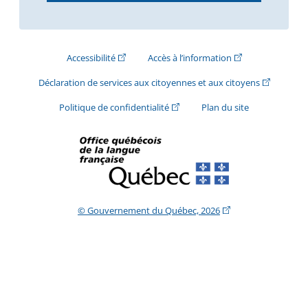
(Cet hyperlien externe s'ouvrira dans une nouve
(Cet hyperlien exte
Accessibilité
Accès à l’information
(Cet hyperli
Déclaration de services aux citoyennes et aux citoyens
(Cet hyperlien externe s'ouvrira d
Politique de confidentialité
Plan du site
(Cet hyperlien extern
© Gouvernement du Québec, 2026