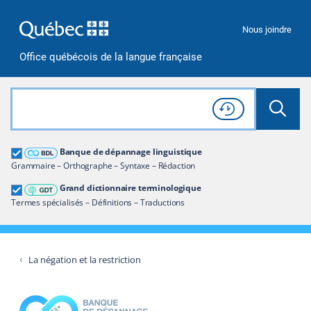
Passer à la recherche
Passer au contenu
Passer à la navigation
Nous joindre
Office québécois de la langue française
Rechercher dans tout le site
Lancer 
Consulter l'
Historique
de recherche
Grand dictionnaire terminologique
Banque de dépannage linguistique
Restreindre aux termes
Grammaire – Orthographe – Syntaxe – Rédaction
Grand dictionnaire terminologique
Termes spécialisés – Définitions – Traductions
La négation et la restriction