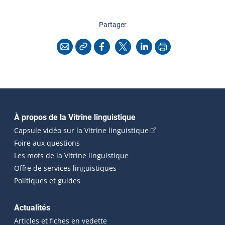
cette page
Partager
Copier l'adresse
Imprimer
Courriel
Facebook
X
LinkedIn
Navigation principale
À propos de la Vitrine linguistique
(Cet hyperlien externe
Capsule vidéo sur la Vitrine linguistique
Foire aux questions
Les mots de la Vitrine linguistique
Offre de services linguistiques
Politiques et guides
Actualités
Articles et fiches en vedette