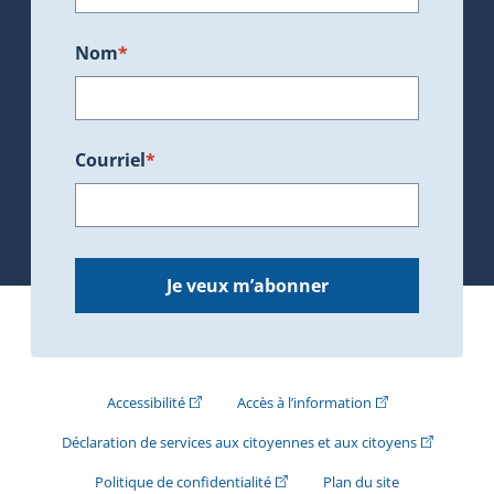
Nom
*
Courriel
*
Je veux m’abonner
(Cet hyperlien externe s'ouvrira dans une nouve
(Cet hyperlien exte
Accessibilité
Accès à l’information
(Cet hyperli
Déclaration de services aux citoyennes et aux citoyens
(Cet hyperlien externe s'ouvrira d
Politique de confidentialité
Plan du site