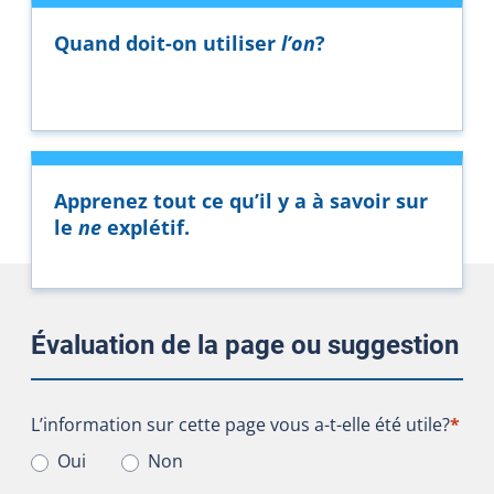
Quand doit-on utiliser
l’on
?
Apprenez tout ce qu’il y a à savoir sur
le
ne
explétif.
Évaluation de la page ou suggestion
L’information sur cette page vous a-t-elle été utile?
L’information sur cette page vous a-t-elle été utile?
*
Oui
Non